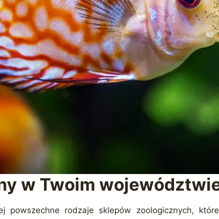
zny w Twoim województwi
iej powszechne rodzaje sklepów zoologicznych, któr