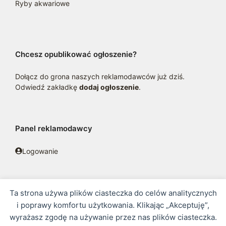
Ryby akwariowe
Chcesz opublikować ogłoszenie?
Dołącz do grona naszych reklamodawców już dziś.
Odwiedź zakładkę
dodaj ogłoszenie
.
Panel reklamodawcy
Logowanie
Ta strona używa plików ciasteczka do celów analitycznych
© 2016 - 2026 zoosklepik.pl •
Polityka prywatności
•
Sitemap
i poprawy komfortu użytkowania. Klikając „Akceptuję”,
wyrażasz zgodę na używanie przez nas plików ciasteczka.
Treść niniejszej strony internetowej nie stanowi oferty w rozumieniu