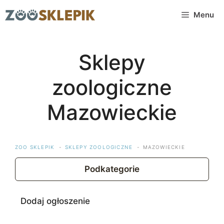
Przejdź
Menu
do
treści
Sklepy
zoologiczne
Mazowieckie
ZOO SKLEPIK
SKLEPY ZOOLOGICZNE
MAZOWIECKIE
Podkategorie
Dodaj ogłoszenie