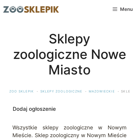
Przejdź
Menu
do
treści
Sklepy
zoologiczne Nowe
Miasto
ZOO SKLEPIK
SKLEPY ZOOLOGICZNE
MAZOWIECKIE
SKLEPY 
Dodaj ogłoszenie
Wszystkie sklepy zoologiczne w Nowym
Mieście. Sklep zoologiczny w Nowym Mieście