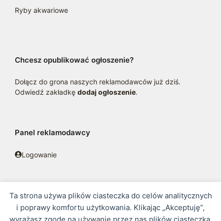
Ryby akwariowe
Chcesz opublikować ogłoszenie?
Dołącz do grona naszych reklamodawców już dziś.
Odwiedź zakładkę
dodaj ogłoszenie
.
Panel reklamodawcy
Logowanie
Ta strona używa plików ciasteczka do celów analitycznych
© 2016 - 2026 zoosklepik.pl •
Polityka prywatności
•
Sitemap
i poprawy komfortu użytkowania. Klikając „Akceptuję”,
wyrażasz zgodę na używanie przez nas plików ciasteczka.