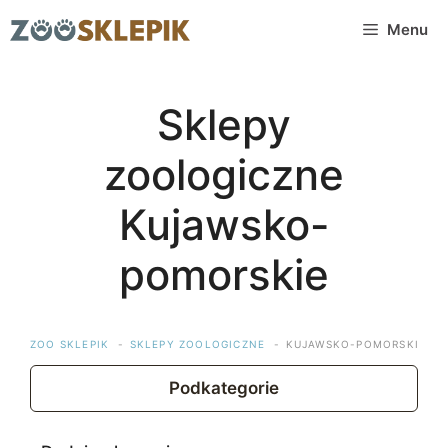
Przejdź
Menu
do
treści
Sklepy
zoologiczne
Kujawsko-
pomorskie
ZOO SKLEPIK
SKLEPY ZOOLOGICZNE
KUJAWSKO-POMORSKIE
Podkategorie