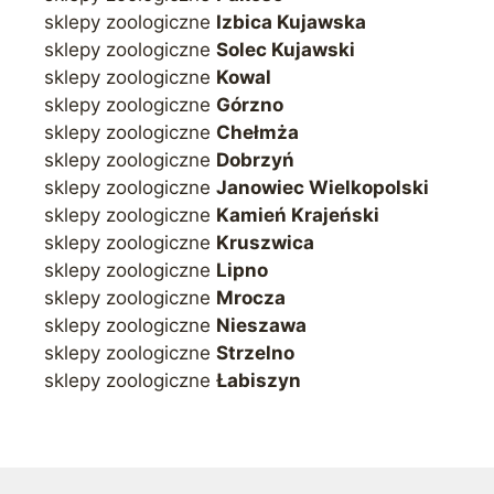
sklepy zoologiczne
Izbica Kujawska
sklepy zoologiczne
Solec Kujawski
sklepy zoologiczne
Kowal
sklepy zoologiczne
Górzno
sklepy zoologiczne
Chełmża
sklepy zoologiczne
Dobrzyń
sklepy zoologiczne
Janowiec Wielkopolski
sklepy zoologiczne
Kamień Krajeński
sklepy zoologiczne
Kruszwica
sklepy zoologiczne
Lipno
sklepy zoologiczne
Mrocza
sklepy zoologiczne
Nieszawa
sklepy zoologiczne
Strzelno
sklepy zoologiczne
Łabiszyn