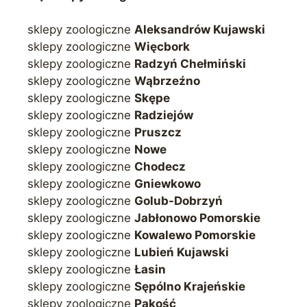
sklepy zoologiczne
Aleksandrów Kujawski
sklepy zoologiczne
Więcbork
sklepy zoologiczne
Radzyń Chełmiński
sklepy zoologiczne
Wąbrzeźno
sklepy zoologiczne
Skępe
sklepy zoologiczne
Radziejów
sklepy zoologiczne
Pruszcz
sklepy zoologiczne
Nowe
sklepy zoologiczne
Chodecz
sklepy zoologiczne
Gniewkowo
sklepy zoologiczne
Golub-Dobrzyń
sklepy zoologiczne
Jabłonowo Pomorskie
sklepy zoologiczne
Kowalewo Pomorskie
sklepy zoologiczne
Lubień Kujawski
sklepy zoologiczne
Łasin
sklepy zoologiczne
Sępólno Krajeńskie
sklepy zoologiczne
Pakość