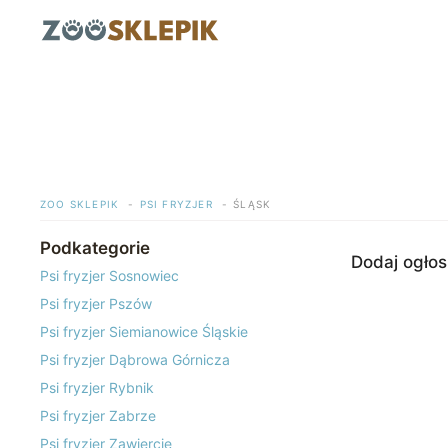
Przejdź
do
treści
ZOO SKLEPIK
PSI FRYZJER
ŚLĄSK
Podkategorie
Dodaj ogłos
Psi fryzjer Sosnowiec
Psi fryzjer Pszów
Psi fryzjer Siemianowice Śląskie
Psi fryzjer Dąbrowa Górnicza
Psi fryzjer Rybnik
Psi fryzjer Zabrze
Psi fryzjer Zawiercie