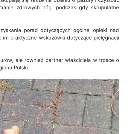
kupiają się także na dbaniu o pazury i czystość
ymanie zdrowych nóg, podczas gdy skrupulatne
 uzyskania porad dotyczących ogólnej opieki nad
ąc im praktyczne wskazówki dotyczące pielęgnacji
urów, ale również partner właściciela w trosce o
ionu Polski.