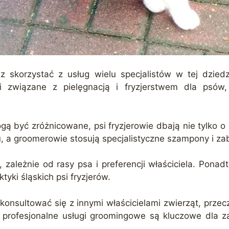
sz skorzystać z usług wielu specjalistów w tej dzie
i związane z pielęgnacją i fryzjerstwem dla psów
 być zróżnicowane, psi fryzjerowie dbają nie tylko o e
, a groomerowie stosują specjalistyczne szampony i zab
i, zależnie od rasy psa i preferencji właściciela. Ponad
yki śląskich psi fryzjerów.
konsultować się z innymi właścicielami zwierząt, przecz
e, profesjonalne usługi groomingowe są kluczowe dla