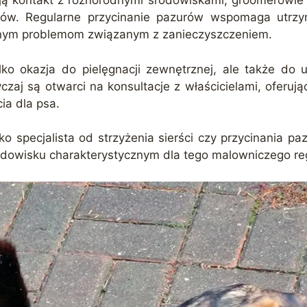
ją kontakt z różnorodnymi środowiskami, groomerowie s
sów. Regularne przycinanie pazurów wspomaga utrz
lnym problemom związanym z zanieczyszczeniem.
lko okazja do pielęgnacji zewnętrznej, ale także do
aj są otwarci na konsultacje z właścicielami, oferuj
ia dla psa.
o specjalista od strzyżenia sierści czy przycinania paz
dowisku charakterystycznym dla tego malowniczego reg