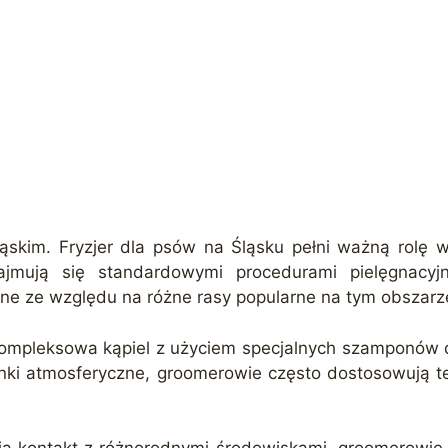
skim. Fryzjer dla psów na Śląsku pełni ważną rolę w
ajmują się standardowymi procedurami pielęgnacyj
ane ze względu na różne rasy popularne na tym obszarz
ię kompleksowa kąpiel z użyciem specjalnych szampo
ki atmosferyczne, groomerowie często dostosowują tec