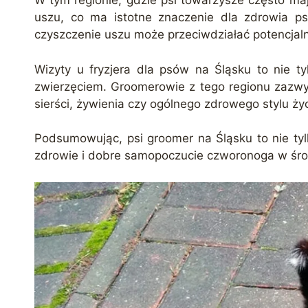
W tym regionie, gdzie psi towarzysze często ma
uszu, co ma istotne znaczenie dla zdrowia p
czyszczenie uszu może przeciwdziałać potencja
Wizyty u fryzjera dla psów na Śląsku to nie ty
zwierzęciem. Groomerowie z tego regionu zazwycz
sierści, żywienia czy ogólnego zdrowego stylu życ
Podsumowując, psi groomer na Śląsku to nie tylk
zdrowie i dobre samopoczucie czworonoga w śro