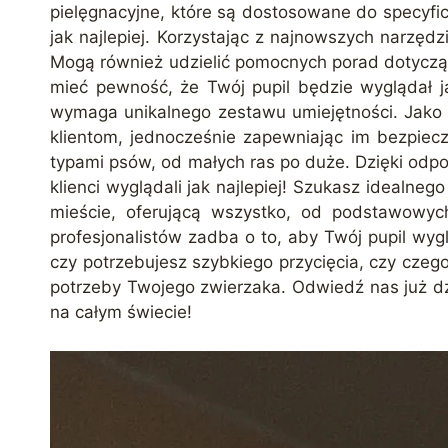
pielęgnacyjne, które są dostosowane do specyfi
jak najlepiej. Korzystając z najnowszych narzęd
Mogą również udzielić pomocnych porad dotyczący
mieć pewność, że Twój pupil będzie wyglądał ja
wymaga unikalnego zestawu umiejętności. Jako p
klientom, jednocześnie zapewniając im bezpiec
typami psów, od małych ras po duże. Dzięki odp
klienci wyglądali jak najlepiej! Szukasz ideal
mieście, oferującą wszystko, od podstawowych
profesjonalistów zadba o to, aby Twój pupil wyg
czy potrzebujesz szybkiego przycięcia, czy cze
potrzeby Twojego zwierzaka. Odwiedź nas już dz
na całym świecie!