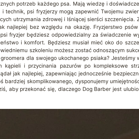
cznych potrzeb każdego psa. Mają wiedzę i doświadcze
zi i technik, psi fryzjerzy mogą zapewnić Twojemu zw
ch utrzymania zdrowej i lśniącej sierści szczenięcia.
k najlepiej bez względu na okazję. Fryzjerstwo psów 
si fryzjer będziesz odpowiedzialny za świadczenie wy
zeństwo i komfort. Będziesz musiał mieć oko do szcze
owiedniemu szkoleniu możesz zostać odnoszącym sukcesy
nego groomera dla swojego ukochanego psiaka? Jesteśmy
 kąpieli i przycinania pazurów po kompleksowe strz
lądał jak najlepiej, zapewniając jednocześnie bezpiecz
goś bardziej skomplikowanego, dysponujemy umiejętnoś
iś, aby przekonać się, dlaczego Dog Barber jest ulub