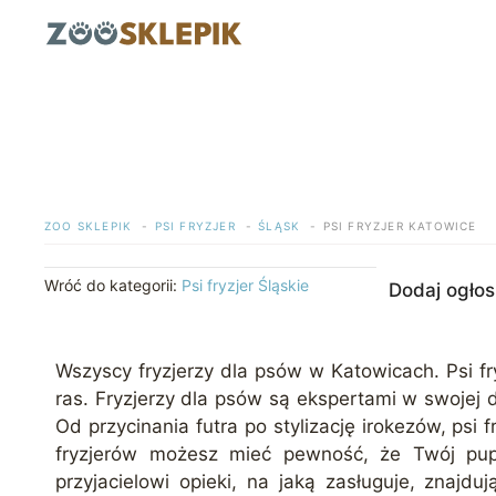
Przejdź
do
treści
ZOO SKLEPIK
PSI FRYZJER
ŚLĄSK
PSI FRYZJER KATOWICE
Wróć do kategorii:
Psi fryzjer Śląskie
Dodaj ogłos
Wszyscy fryzjerzy dla psów w Katowicach. Psi fr
ras. Fryzjerzy dla psów są ekspertami w swojej 
Od przycinania futra po stylizację irokezów, psi
fryzjerów możesz mieć pewność, że Twój pup
przyjacielowi opieki, na jaką zasługuje, znajd