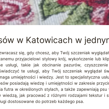
psów w Katowicach w jedny
h zwracasz się, gdy chcesz, aby Twój szczeniak wyglądał 
nemu przyjacielowi stylowy krój, wykończenie lub klips,
ne usługi, takie jak obcinanie pazurów, czyszczen
wiadczyć te usługi, aby Twój szczeniak wyglądał świ
a umiejętności i wiedzy. Jest to specjalistyczna usługa,
psów posiadają wiedzę i umiejętności w zakresie przycinan
ia futra w określonych stylach, a także zapewniają ps
iedzą, jak pracować z różnymi rodzajami tekstur i st
sługi dostosowane do potrzeb każdego psa.