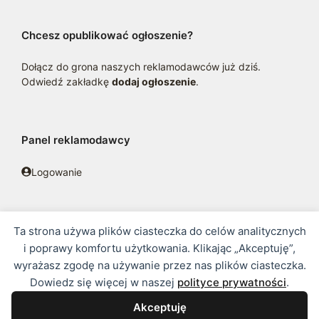
Chcesz opublikować ogłoszenie?
Dołącz do grona naszych reklamodawców już dziś.
Odwiedź zakładkę
dodaj ogłoszenie
.
Panel reklamodawcy
Logowanie
Ta strona używa plików ciasteczka do celów analitycznych
© 2016 - 2026 zoosklepik.pl •
Polityka prywatności
•
Sitemap
i poprawy komfortu użytkowania. Klikając „Akceptuję”,
wyrażasz zgodę na używanie przez nas plików ciasteczka.
Treść niniejszej strony internetowej nie stanowi oferty w rozumieniu
Dowiedz się więcej w naszej
polityce prywatności
.
prawa handlowego.
Akceptuję