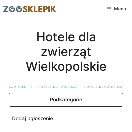
Przejdź
Menu
do
treści
Hotele dla
zwierząt
Wielkopolskie
ZOO SKLEPIK
HOTELE DLA ZWIERZĄT
HOTELE DLA ZWIERZĄT WI
Podkategorie
Dodaj ogłoszenie