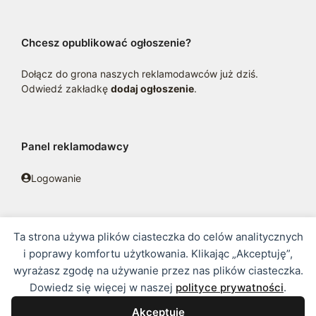
Chcesz opublikować ogłoszenie?
Dołącz do grona naszych reklamodawców już dziś.
Odwiedź zakładkę
dodaj ogłoszenie
.
Panel reklamodawcy
Logowanie
Ta strona używa plików ciasteczka do celów analitycznych
© 2016 - 2026 zoosklepik.pl •
Polityka prywatności
•
Sitemap
i poprawy komfortu użytkowania. Klikając „Akceptuję”,
wyrażasz zgodę na używanie przez nas plików ciasteczka.
Treść niniejszej strony internetowej nie stanowi oferty w rozumieniu
Dowiedz się więcej w naszej
polityce prywatności
.
prawa handlowego.
Akceptuję