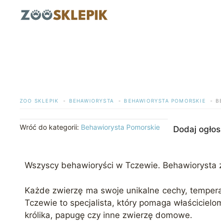
Przejdź
do
treści
ZOO SKLEPIK
BEHAWIORYSTA
BEHAWIORYSTA POMORSKIE
B
Wróć do kategorii:
Behawiorysta Pomorskie
Dodaj ogłos
Wszyscy behawioryści w Tczewie. Behawiorysta 
Każde zwierzę ma swoje unikalne cechy, temper
Tczewie to specjalista, który pomaga właścicielo
królika, papugę czy inne zwierzę domowe.