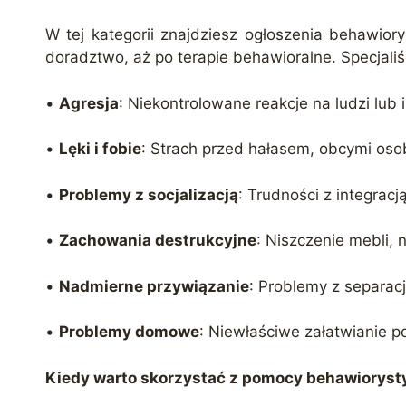
W tej kategorii znajdziesz ogłoszenia behawio
doradztwo, aż po terapie behawioralne. Specjaliśc
•
Agresja
: Niekontrolowane reakcje na ludzi lub i
•
Lęki i fobie
: Strach przed hałasem, obcymi os
•
Problemy z socjalizacją
: Trudności z integracj
•
Zachowania destrukcyjne
: Niszczenie mebli, 
•
Nadmierne przywiązanie
: Problemy z separacj
•
Problemy domowe
: Niewłaściwe załatwianie p
Kiedy warto skorzystać z pomocy behawioryst