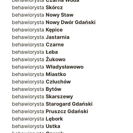
behawiorysta
Czarna Woda
behawiorysta
Skórcz
behawiorysta
Nowy Staw
behawiorysta
Nowy Dwór Gdański
behawiorysta
Kępice
behawiorysta
Jastarnia
behawiorysta
Czarne
behawiorysta
Łeba
behawiorysta
Żukowo
behawiorysta
Władysławowo
behawiorysta
Miastko
behawiorysta
Człuchów
behawiorysta
Bytów
behawiorysta
Skarszewy
behawiorysta
Starogard Gdański
behawiorysta
Pruszcz Gdański
behawiorysta
Lębork
behawiorysta
Ustka