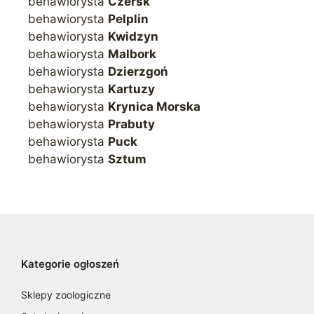
behawiorysta
Czersk
behawiorysta
Pelplin
behawiorysta
Kwidzyn
behawiorysta
Malbork
behawiorysta
Dzierzgoń
behawiorysta
Kartuzy
behawiorysta
Krynica Morska
behawiorysta
Prabuty
behawiorysta
Puck
behawiorysta
Sztum
Kategorie ogłoszeń
Sklepy zoologiczne