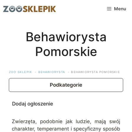
Przejdź
Menu
do
treści
Behawiorysta
Pomorskie
ZOO SKLEPIK
BEHAWIORYSTA
BEHAWIORYSTA POMORSKIE
Podkategorie
Dodaj ogłoszenie
Zwierzęta, podobnie jak ludzie, mają swój
charakter, temperament i specyficzny sposób