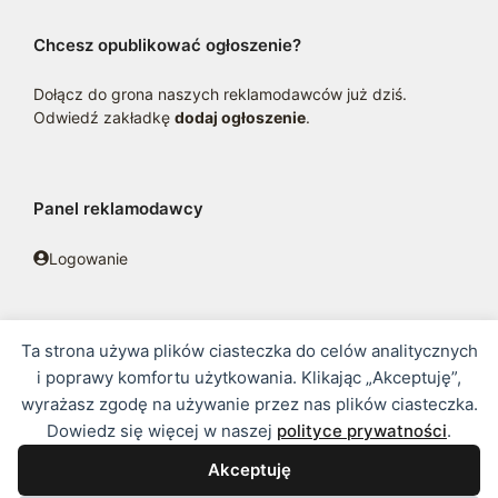
Chcesz opublikować ogłoszenie?
Dołącz do grona naszych reklamodawców już dziś.
Odwiedź zakładkę
dodaj ogłoszenie
.
Panel reklamodawcy
Logowanie
Ta strona używa plików ciasteczka do celów analitycznych
© 2016 - 2026 zoosklepik.pl •
Polityka prywatności
•
Sitemap
i poprawy komfortu użytkowania. Klikając „Akceptuję”,
wyrażasz zgodę na używanie przez nas plików ciasteczka.
Treść niniejszej strony internetowej nie stanowi oferty w rozumieniu
Dowiedz się więcej w naszej
polityce prywatności
.
prawa handlowego.
Akceptuję