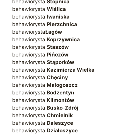
behawiorysta
Stopnica
behawiorysta
Wiślica
behawiorysta
Iwaniska
behawiorysta
Pierzchnica
behawiorysta
Łagów
behawiorysta
Koprzywnica
behawiorysta
Staszów
behawiorysta
Pińczów
behawiorysta
Stąporków
behawiorysta
Kazimierza Wielka
behawiorysta
Chęciny
behawiorysta
Małogoszcz
behawiorysta
Bodzentyn
behawiorysta
Klimontów
behawiorysta
Busko-Zdrój
behawiorysta
Chmielnik
behawiorysta
Daleszyce
behawiorysta
Działoszyce