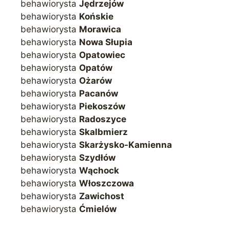
behawiorysta
Jędrzejów
behawiorysta
Końskie
behawiorysta
Morawica
behawiorysta
Nowa Słupia
behawiorysta
Opatowiec
behawiorysta
Opatów
behawiorysta
Ożarów
behawiorysta
Pacanów
behawiorysta
Piekoszów
behawiorysta
Radoszyce
behawiorysta
Skalbmierz
behawiorysta
Skarżysko-Kamienna
behawiorysta
Szydłów
behawiorysta
Wąchock
behawiorysta
Włoszczowa
behawiorysta
Zawichost
behawiorysta
Ćmielów