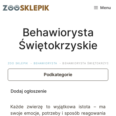
Przejdź
Menu
do
treści
Behawiorysta
Świętokrzyskie
ZOO SKLEPIK
BEHAWIORYSTA
BEHAWIORYSTA ŚWIĘTOKRZYSKIE
Podkategorie
Dodaj ogłoszenie
Każde zwierzę to wyjątkowa istota – ma
swoje emocje, potrzeby i sposób reagowania