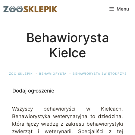
Przejdź
Menu
do
treści
Behawiorysta
Kielce
ZOO SKLEPIK
BEHAWIORYSTA
BEHAWIORYSTA ŚWIĘTOKRZYSKIE
Dodaj ogłoszenie
Wszyscy behawioryści w Kielcach.
Behawiorystyka weterynaryjna to dziedzina,
która łączy wiedzę z zakresu behawiorystyki
zwierząt i weterynarii. Specjaliści z tej