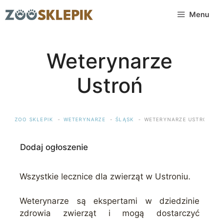
Przejdź
Menu
do
treści
Weterynarze
Ustroń
ZOO SKLEPIK
WETERYNARZE
ŚLĄSK
WETERYNARZE USTROŃ
Dodaj ogłoszenie
Wszystkie lecznice dla zwierząt w Ustroniu.
Weterynarze są ekspertami w dziedzinie
zdrowia zwierząt i mogą dostarczyć