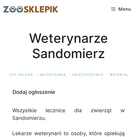
Przejdź
Menu
do
treści
Weterynarze
Sandomierz
ZOO SKLEPIK
WETERYNARZE
ŚWIĘTOKRZYSKIE
WETERYNARZE
Dodaj ogłoszenie
Wszystkie lecznice dla zwierząt w
Sandomierzu.
Lekarze weterynarii to osoby, które opiekują