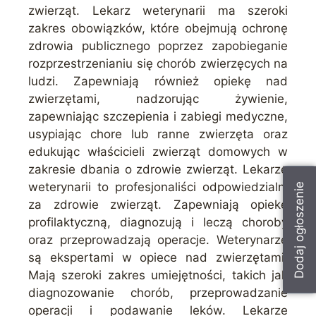
zwierząt. Lekarz weterynarii ma szeroki
zakres obowiązków, które obejmują ochronę
zdrowia publicznego poprzez zapobieganie
rozprzestrzenianiu się chorób zwierzęcych na
ludzi. Zapewniają również opiekę nad
zwierzętami, nadzorując żywienie,
zapewniając szczepienia i zabiegi medyczne,
usypiając chore lub ranne zwierzęta oraz
edukując właścicieli zwierząt domowych w
zakresie dbania o zdrowie zwierząt. Lekarze
weterynarii to profesjonaliści odpowiedzialni
Dodaj ogłoszenie
za zdrowie zwierząt. Zapewniają opiekę
profilaktyczną, diagnozują i leczą choroby
oraz przeprowadzają operacje. Weterynarze
są ekspertami w opiece nad zwierzętami.
Mają szeroki zakres umiejętności, takich jak
diagnozowanie chorób, przeprowadzanie
operacji i podawanie leków. Lekarze