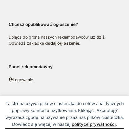
Chcesz opublikować ogłoszenie?
Dołącz do grona naszych reklamodawców już dziś.
Odwiedź zakładkę
dodaj ogłoszenie
.
Panel reklamodawcy
Logowanie
Ta strona używa plików ciasteczka do celów analitycznych
© 2016 - 2026 zoosklepik.pl •
Polityka prywatności
•
Sitemap
i poprawy komfortu użytkowania. Klikając „Akceptuję”,
wyrażasz zgodę na używanie przez nas plików ciasteczka.
Treść niniejszej strony internetowej nie stanowi oferty w rozumieniu
Dowiedz się więcej w naszej
polityce prywatności
.
prawa handlowego.