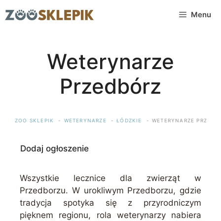
Przejdź
Menu
do
treści
Weterynarze
Przedbórz
ZOO SKLEPIK
WETERYNARZE
ŁÓDZKIE
WETERYNARZE PRZEDB
Dodaj ogłoszenie
Wszystkie lecznice dla zwierząt w
Przedborzu. W urokliwym Przedborzu, gdzie
tradycja spotyka się z przyrodniczym
pięknem regionu, rola weterynarzy nabiera