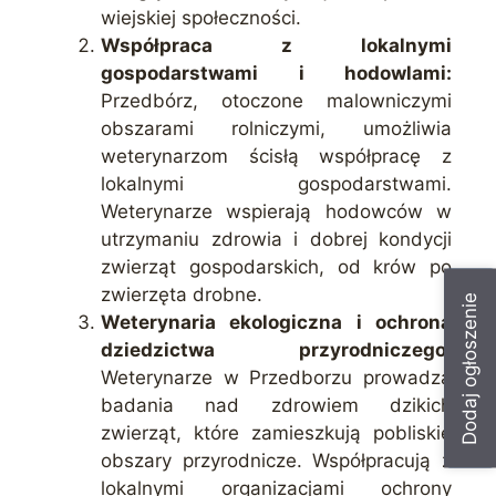
wiejskiej społeczności.
Współpraca z lokalnymi
gospodarstwami i hodowlami:
Przedbórz, otoczone malowniczymi
obszarami rolniczymi, umożliwia
weterynarzom ścisłą współpracę z
lokalnymi gospodarstwami.
Weterynarze wspierają hodowców w
utrzymaniu zdrowia i dobrej kondycji
zwierząt gospodarskich, od krów po
zwierzęta drobne.
Dodaj ogłoszenie
Weterynaria ekologiczna i ochrona
dziedzictwa przyrodniczego:
Weterynarze w Przedborzu prowadzą
badania nad zdrowiem dzikich
zwierząt, które zamieszkują pobliskie
obszary przyrodnicze. Współpracują z
lokalnymi organizacjami ochrony