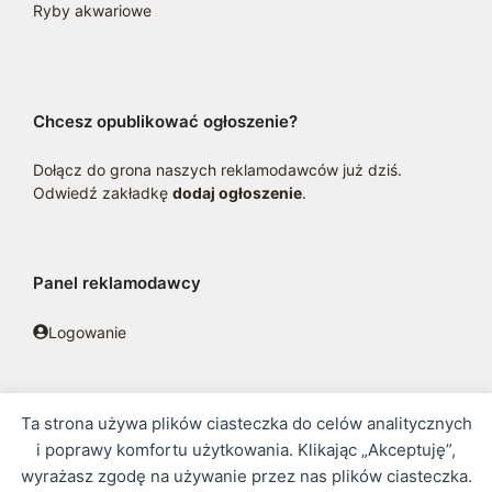
Ryby akwariowe
Chcesz opublikować ogłoszenie?
Dołącz do grona naszych reklamodawców już dziś.
Odwiedź zakładkę
dodaj ogłoszenie
.
Panel reklamodawcy
Logowanie
Ta strona używa plików ciasteczka do celów analitycznych
© 2016 - 2026 zoosklepik.pl •
Polityka prywatności
•
Sitemap
i poprawy komfortu użytkowania. Klikając „Akceptuję”,
wyrażasz zgodę na używanie przez nas plików ciasteczka.
Treść niniejszej strony internetowej nie stanowi oferty w rozumieniu