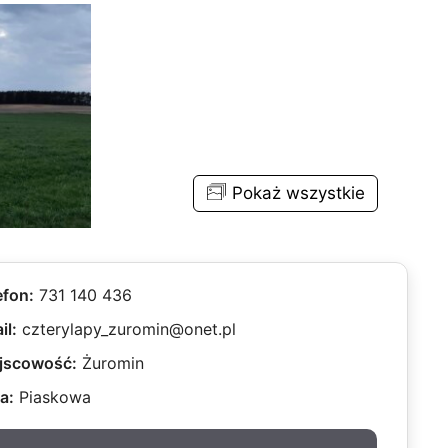
Pokaż wszystkie
efon:
731 140 436
il:
czterylapy_zuromin@onet.pl
jscowość:
Żuromin
a:
Piaskowa