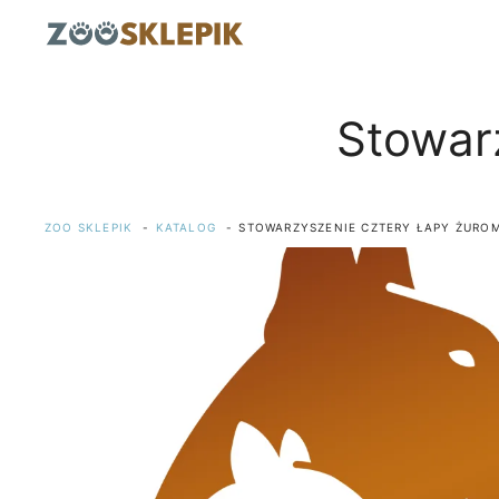
Przejdź
do
treści
Stowar
ZOO SKLEPIK
KATALOG
STOWARZYSZENIE CZTERY ŁAPY ŻURO