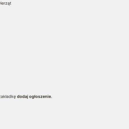
ierząt
a
 zakładkę
dodaj ogłoszenie
.