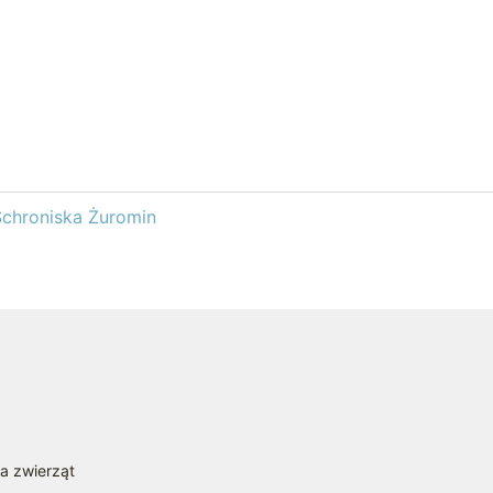
Schroniska Żuromin
la zwierząt