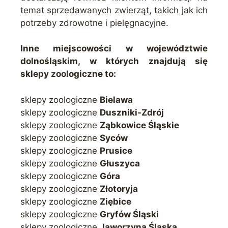
temat sprzedawanych zwierząt, takich jak ich
potrzeby zdrowotne i pielęgnacyjne.
Inne miejscowości w województwie
dolnośląskim, w których znajdują się
sklepy zoologiczne to:
sklepy zoologiczne
Bielawa
sklepy zoologiczne
Duszniki-Zdrój
sklepy zoologiczne
Ząbkowice Śląskie
sklepy zoologiczne
Syców
sklepy zoologiczne
Prusice
sklepy zoologiczne
Głuszyca
sklepy zoologiczne
Góra
sklepy zoologiczne
Złotoryja
sklepy zoologiczne
Ziębice
sklepy zoologiczne
Gryfów Śląski
sklepy zoologiczne
Jaworzyna Śląska