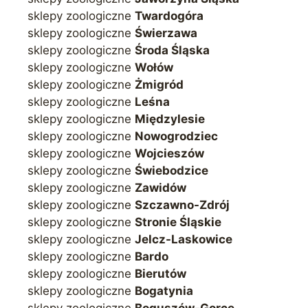
sklepy zoologiczne
Twardogóra
sklepy zoologiczne
Świerzawa
sklepy zoologiczne
Środa Śląska
sklepy zoologiczne
Wołów
sklepy zoologiczne
Żmigród
sklepy zoologiczne
Leśna
sklepy zoologiczne
Międzylesie
sklepy zoologiczne
Nowogrodziec
sklepy zoologiczne
Wojcieszów
sklepy zoologiczne
Świebodzice
sklepy zoologiczne
Zawidów
sklepy zoologiczne
Szczawno-Zdrój
sklepy zoologiczne
Stronie Śląskie
sklepy zoologiczne
Jelcz-Laskowice
sklepy zoologiczne
Bardo
sklepy zoologiczne
Bierutów
sklepy zoologiczne
Bogatynia
sklepy zoologiczne
Boguszów-Gorce