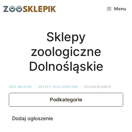
Przejdź
Menu
do
treści
Sklepy
zoologiczne
Dolnośląskie
ZOO SKLEPIK
SKLEPY ZOOLOGICZNE
DOLNOŚLĄSKIE
Podkategorie
Dodaj ogłoszenie