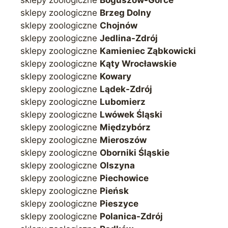
sklepy zoologiczne
Brzeg Dolny
sklepy zoologiczne
Chojnów
sklepy zoologiczne
Jedlina-Zdrój
sklepy zoologiczne
Kamieniec Ząbkowicki
sklepy zoologiczne
Kąty Wrocławskie
sklepy zoologiczne
Kowary
sklepy zoologiczne
Lądek-Zdrój
sklepy zoologiczne
Lubomierz
sklepy zoologiczne
Lwówek Śląski
sklepy zoologiczne
Międzybórz
sklepy zoologiczne
Mieroszów
sklepy zoologiczne
Oborniki Śląskie
sklepy zoologiczne
Olszyna
sklepy zoologiczne
Piechowice
sklepy zoologiczne
Pieńsk
sklepy zoologiczne
Pieszyce
sklepy zoologiczne
Polanica-Zdrój