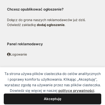
Chcesz opublikować ogłoszenie?
Dołącz do grona naszych reklamodawców już dziś.
Odwiedź zakładkę
dodaj ogłoszenie
.
Panel reklamodawcy
Logowanie
Ta strona używa plików ciasteczka do celów analitycznych
© 2016 - 2026 zoosklepik.pl •
Polityka prywatności
•
Sitemap
i poprawy komfortu użytkowania. Klikając „Akceptuję”,
wyrażasz zgodę na używanie przez nas plików ciasteczka.
Treść niniejszej strony internetowej nie stanowi oferty w rozumieniu
Dowiedz się więcej w naszej
polityce prywatności
.
prawa handlowego.
Akceptuję