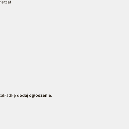
ierząt
a
 zakładkę
dodaj ogłoszenie
.