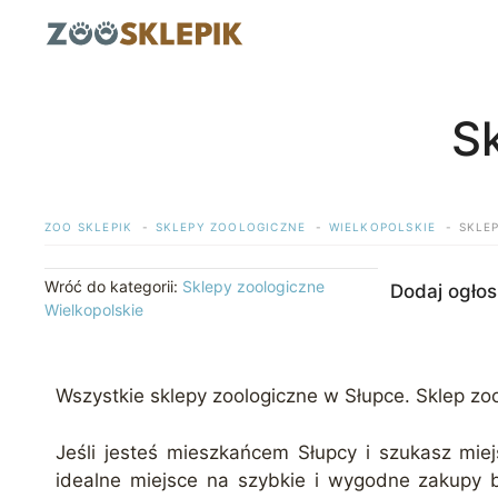
Przejdź
do
treści
S
ZOO SKLEPIK
SKLEPY ZOOLOGICZNE
WIELKOPOLSKIE
SKLE
Wróć do kategorii:
Sklepy zoologiczne
Dodaj ogłos
Wielkopolskie
Wszystkie sklepy zoologiczne w Słupce. Sklep zoo
Jeśli jesteś mieszkańcem Słupcy i szukasz miej
idealne miejsce na szybkie i wygodne zakupy b