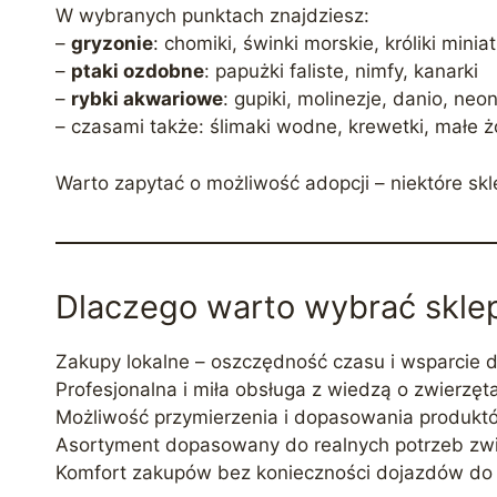
W wybranych punktach znajdziesz:
–
gryzonie
: chomiki, świnki morskie, króliki mini
–
ptaki ozdobne
: papużki faliste, nimfy, kanarki
–
rybki akwariowe
: gupiki, molinezje, danio, neon
– czasami także: ślimaki wodne, krewetki, małe ż
Warto zapytać o możliwość adopcji – niektóre s
Dlaczego warto wybrać skle
Zakupy lokalne – oszczędność czasu i wsparcie d
Profesjonalna i miła obsługa z wiedzą o zwierzęt
Możliwość przymierzenia i dopasowania produkt
Asortyment dopasowany do realnych potrzeb zw
Komfort zakupów bez konieczności dojazdów do 