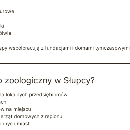
aturowe
ki
ółwie
klepy współpracują z fundacjami i domami tymczasowymi
p zoologiczny w Słupcy?
la lokalnych przedsiębiorców
ach
ów na miejscu
ierząt domowych z regionu
innych miast