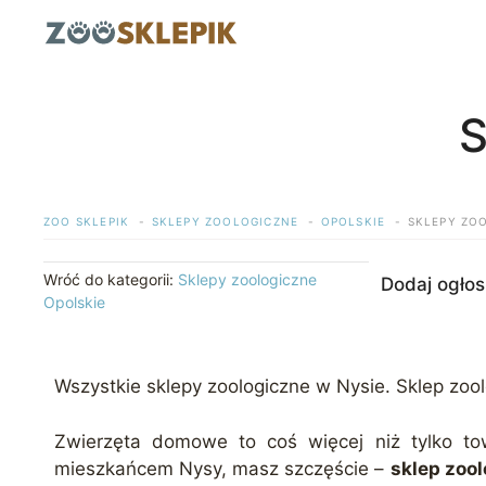
Przejdź
do
treści
S
ZOO SKLEPIK
SKLEPY ZOOLOGICZNE
OPOLSKIE
SKLEPY ZO
Wróć do kategorii:
Sklepy zoologiczne
Dodaj ogłos
Opolskie
Wszystkie sklepy zoologiczne w Nysie. Sklep zo
Zwierzęta domowe to coś więcej niż tylko tow
mieszkańcem Nysy, masz szczęście –
sklep zoo