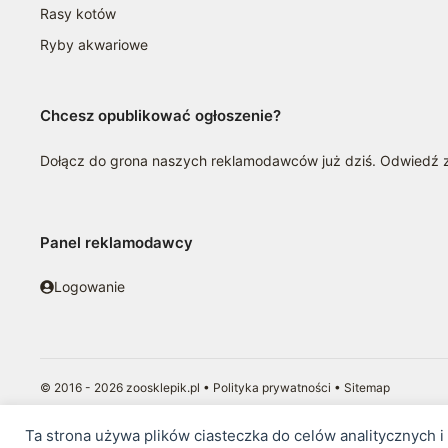
Rasy kotów
Ryby akwariowe
Chcesz opublikować ogłoszenie?
Dołącz do grona naszych reklamodawców już dziś. Odwiedź
Panel reklamodawcy
Logowanie
© 2016 - 2026 zoosklepik.pl •
Polityka prywatności
•
Sitemap
Treść niniejszej strony internetowej nie stanowi oferty w rozumieniu pr
Ta strona używa plików ciasteczka do celów analitycznych 