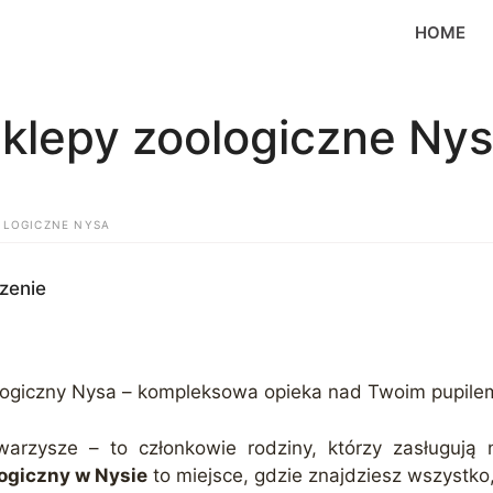
HOME
klepy zoologiczne Ny
OLOGICZNE NYSA
zenie
ologiczny Nysa – kompleksowa opieka nad Twoim pupile
arzysze – to członkowie rodziny, którzy zasługują n
logiczny w Nysie
to miejsce, gdzie znajdziesz wszystko,