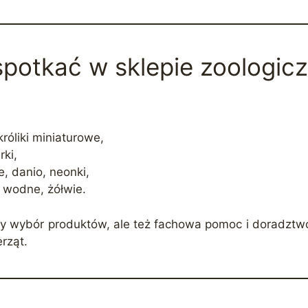
spotkać w sklepie zoologic
króliki miniaturowe,
rki,
e, danio, neonki,
 wodne, żółwie.
ty wybór produktów, ale też fachowa pomoc i doradztwo
rząt.