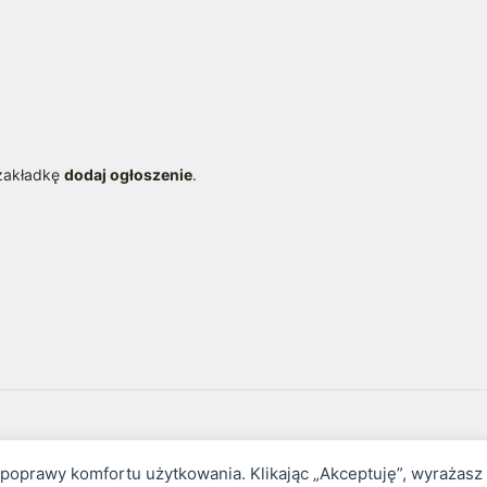
 zakładkę
dodaj ogłoszenie
.
awa handlowego.
i poprawy komfortu użytkowania. Klikając „Akceptuję”, wyrażas