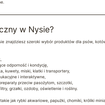
ne.
iczny w Nysie?
ie znajdziesz szeroki wybór produktów dla psów, kotów
,
ące odporność i kondycję,
, kuwety, miski, klatki i transportery,
dukacyjne i interaktywne,
preparaty przeciw pasożytom, szczotki,
try, grzałki, ozdoby, oświetlenie i rośliny.
 takie jak rybki akwariowe, papużki, chomiki, króliki min