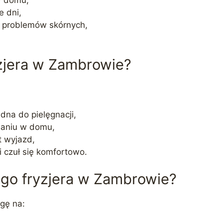
e dni,
i problemów skórnych,
yzjera w Zambrowie?
udna do pielęgnacji,
esaniu w domu,
t wyjazd,
i czuł się komfortowo.
ego fryzjera w Zambrowie?
gę na: