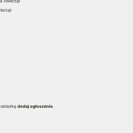
la zwierząt
ierząt
a
 zakładkę
dodaj ogłoszenie
.