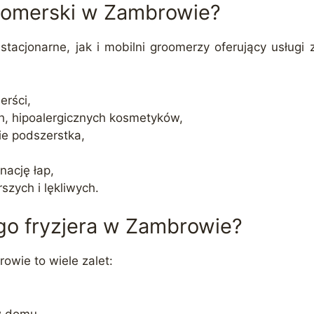
groomerski w Zambrowie?
tacjonarne, jak i mobilni groomerzy oferujący usługi
erści,
ch, hipoalergicznych kosmetyków,
e podszerstka,
nację łap,
szych i lękliwych.
go fryzjera w Zambrowie?
owie to wiele zalet:
 w domu,