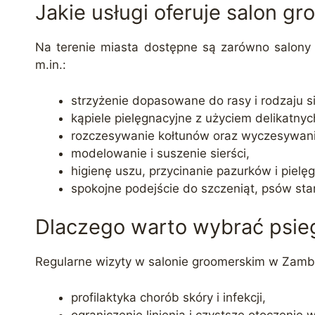
Jakie usługi oferuje salon 
Na terenie miasta dostępne są zarówno salony s
m.in.:
strzyżenie dopasowane do rasy i rodzaju si
kąpiele pielęgnacyjne z użyciem delikatny
rozczesywanie kołtunów oraz wyczesywani
modelowanie i suszenie sierści,
higienę uszu, przycinanie pazurków i pielęg
spokojne podejście do szczeniąt, psów star
Dlaczego warto wybrać psie
Regularne wizyty w salonie groomerskim w Zambr
profilaktyka chorób skóry i infekcji,
ograniczenie linienia i czystsze otoczenie