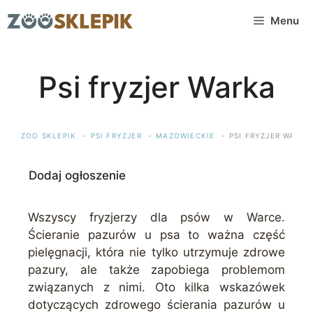
Przejdź
Menu
do
treści
Psi fryzjer Warka
ZOO SKLEPIK
PSI FRYZJER
MAZOWIECKIE
PSI FRYZJER WARKA
Dodaj ogłoszenie
Wszyscy fryzjerzy dla psów w Warce.
Ścieranie pazurów u psa to ważna część
pielęgnacji, która nie tylko utrzymuje zdrowe
pazury, ale także zapobiega problemom
związanych z nimi. Oto kilka wskazówek
dotyczących zdrowego ścierania pazurów u