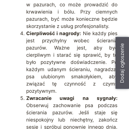
w pazurach, co może prowadzić do
krwawienia i bólu. Przy ciemnych
pazurach, być może konieczne będzie
skorzystanie z usług profesjonalisty.
Cierpliwość i nagrody:
Nie każdy pies
jest przychylny wobec ścierania
Dodaj ogłoszenie
pazurów. Ważne jest, aby być
cierpliwym i starać się sprawić, by to
było pozytywne doświadczenie. Po
każdym udanym ścieraniu, nagradzaj
psa ulubionym smakołykiem, aby
związać tę czynność z czymś
pozytywnym.
Zwracanie uwagi na sygnały:
Obserwuj zachowanie psa podczas
ścierania pazurów. Jeśli staje się
niespokojny lub niechętny, zakończ
sesję i spróbuj ponownie innego dnia.