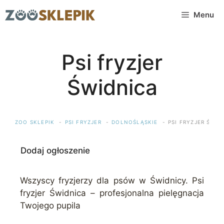
Przejdź
Menu
do
treści
Psi fryzjer
Świdnica
ZOO SKLEPIK
PSI FRYZJER
DOLNOŚLĄSKIE
PSI FRYZJER ŚWID
Dodaj ogłoszenie
Wszyscy fryzjerzy dla psów w Świdnicy. Psi
fryzjer Świdnica – profesjonalna pielęgnacja
Twojego pupila