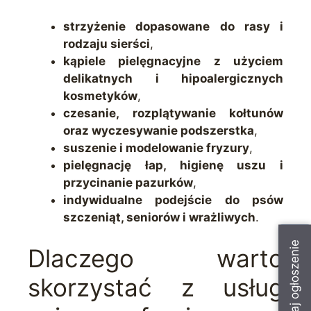
strzyżenie dopasowane do rasy i
rodzaju sierści
,
kąpiele pielęgnacyjne z użyciem
delikatnych i hipoalergicznych
kosmetyków
,
czesanie, rozplątywanie kołtunów
oraz wyczesywanie podszerstka
,
suszenie i modelowanie fryzury
,
pielęgnację łap, higienę uszu i
przycinanie pazurków
,
indywidualne podejście do psów
szczeniąt, seniorów i wrażliwych
.
Dodaj ogłoszenie
Dlaczego warto
skorzystać z usług