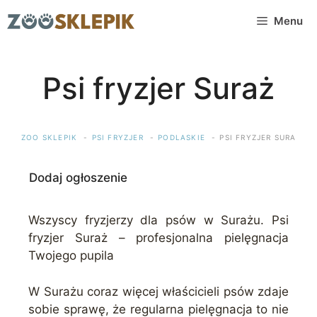
Przejdź
Menu
do
treści
Psi fryzjer Suraż
ZOO SKLEPIK
PSI FRYZJER
PODLASKIE
PSI FRYZJER SURAŻ
Dodaj ogłoszenie
Wszyscy fryzjerzy dla psów w Surażu. Psi
fryzjer Suraż – profesjonalna pielęgnacja
Twojego pupila
W Surażu coraz więcej właścicieli psów zdaje
sobie sprawę, że regularna pielęgnacja to nie