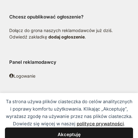
Chcesz opublikować ogłoszenie?
Dołącz do grona naszych reklamodawców już dziś.
Odwiedź zakładkę
dodaj ogłoszenie
.
Panel reklamodawcy
Logowanie
Ta strona używa plików ciasteczka do celów analitycznych
© 2016 - 2026 zoosklepik.pl •
Polityka prywatności
•
Sitemap
i poprawy komfortu użytkowania. Klikając „Akceptuję”,
wyrażasz zgodę na używanie przez nas plików ciasteczka.
Treść niniejszej strony internetowej nie stanowi oferty w rozumieniu
Dowiedz się więcej w naszej
polityce prywatności
.
prawa handlowego.
Akceptuję