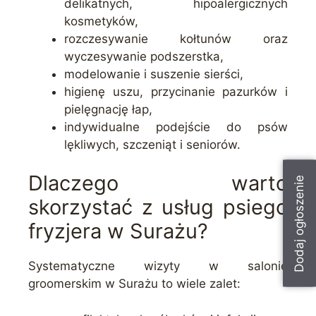
delikatnych, hipoalergicznych
kosmetyków,
rozczesywanie kołtunów oraz
wyczesywanie podszerstka,
modelowanie i suszenie sierści,
higienę uszu, przycinanie pazurków i
pielęgnację łap,
indywidualne podejście do psów
lękliwych, szczeniąt i seniorów.
Dlaczego warto
Dodaj ogłoszenie
skorzystać z usług psiego
fryzjera w Surażu?
Systematyczne wizyty w salonie
groomerskim w Surażu to wiele zalet: