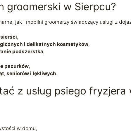
on groomerski w Sierpcu?
narne, jak i mobilni groomerzy świadczący usługi z doj
sierści
,
rgicznych i delikatnych kosmetyków
,
wanie podszerstka
,
nie pazurków
,
t, seniorów i lękliwych
.
ać z usług psiego fryzjera
zystości w domu,