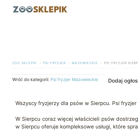
Przejdź
do
treści
ZOO SKLEPIK
PSI FRYZJER
MAZOWIECKIE
PSI FRYZJER SIER
Wróć do kategorii:
Psi fryzjer Mazowieckie
Dodaj ogłos
Wszyscy fryzjerzy dla psów w Sierpcu. Psi fryzjer
W Sierpcu coraz więcej właścicieli psów dostrzega
w Sierpcu oferuje kompleksowe usługi, które spra