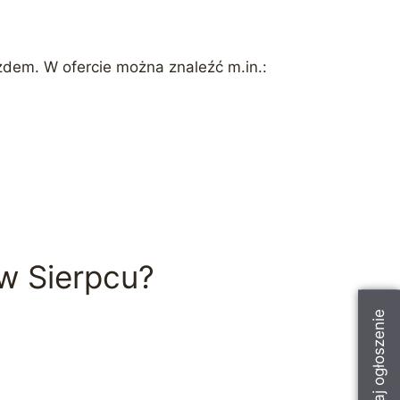
azdem. W ofercie można znaleźć m.in.:
 w Sierpcu?
Dodaj ogłoszenie