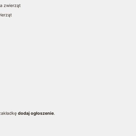
la zwierząt
ierząt
a
 zakładkę
dodaj ogłoszenie
.