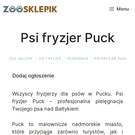
Przejdź
Menu
do
treści
Psi fryzjer Puck
ZOO SKLEPIK
PSI FRYZJER
POMORSKIE
PSI FRYZJER PUCK
Dodaj ogłoszenie
Wszyscy fryzjerzy dla psów w Pucku. Psi
fryzjer Puck – profesjonalna pielęgnacja
Twojego psa nad Bałtykiem
Puck to malownicze nadmorskie miasto,
które przyciąga zarówno turystów, jak i