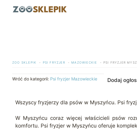
Przejdź
do
treści
ZOO SKLEPIK
PSI FRYZJER
MAZOWIECKIE
PSI FRYZJER MYS
Wróć do kategorii:
Psi fryzjer Mazowieckie
Dodaj ogłos
Wszyscy fryzjerzy dla psów w Myszyńcu. Psi fryzj
W Myszyńcu coraz więcej właścicieli psów rozum
komfortu. Psi fryzjer w Myszyńcu oferuje komplek