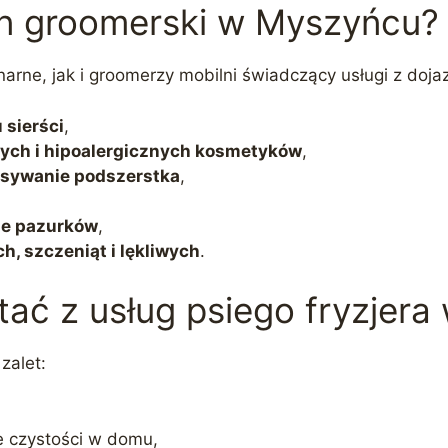
lon groomerski w Myszyńcu?
narne, jak i groomerzy mobilni świadczący usługi z doj
 sierści
,
nych i hipoalergicznych kosmetyków
,
esywanie podszerstka
,
nie pazurków
,
h, szczeniąt i lękliwych
.
tać z usług psiego fryzjer
zalet:
ie czystości w domu,