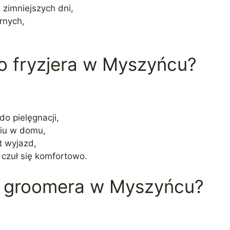
 zimniejszych dni,
rnych,
go fryzjera w Myszyńcu?
do pielęgnacji,
aniu w domu,
st wyjazd,
 czuł się komfortowo.
o groomera w Myszyńcu?