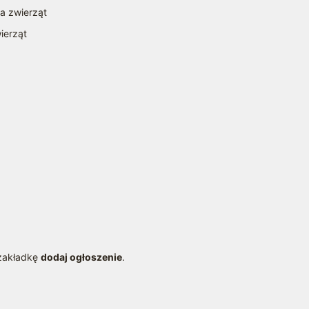
la zwierząt
ierząt
a
 zakładkę
dodaj ogłoszenie
.