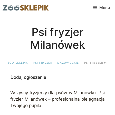
Przejdź
Menu
do
treści
Psi fryzjer
Milanówek
ZOO SKLEPIK
PSI FRYZJER
MAZOWIECKIE
PSI FRYZJER MILA
Dodaj ogłoszenie
Wszyscy fryzjerzy dla psów w Milanówku. Psi
fryzjer Milanówek – profesjonalna pielęgnacja
Twojego pupila