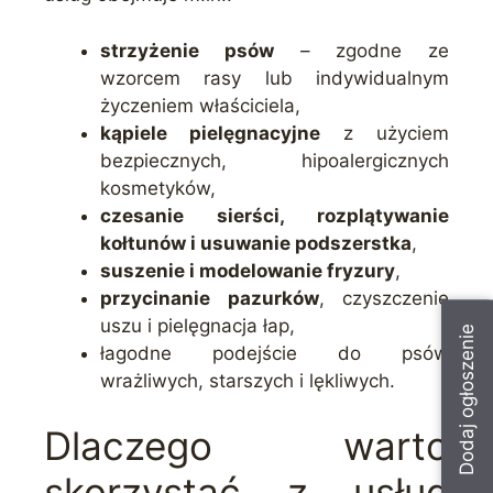
strzyżenie psów
– zgodne ze
wzorcem rasy lub indywidualnym
życzeniem właściciela,
kąpiele pielęgnacyjne
z użyciem
bezpiecznych, hipoalergicznych
kosmetyków,
czesanie sierści, rozplątywanie
kołtunów i usuwanie podszerstka
,
suszenie i modelowanie fryzury
,
przycinanie pazurków
, czyszczenie
uszu i pielęgnacja łap,
Dodaj ogłoszenie
łagodne podejście do psów
wrażliwych, starszych i lękliwych.
Dlaczego warto
skorzystać z usług