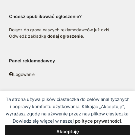
Chcesz opublikować ogłoszenie?
Dołącz do grona naszych reklamodawców już dziś.
Odwiedź zakładkę
dodaj ogłoszenie
.
Panel reklamodawcy
Logowanie
Ta strona używa plików ciasteczka do celów analitycznych
© 2016 - 2026 zoosklepik.pl •
Polityka prywatności
•
Sitemap
i poprawy komfortu użytkowania. Klikając „Akceptuję”,
wyrażasz zgodę na używanie przez nas plików ciasteczka.
Treść niniejszej strony internetowej nie stanowi oferty w rozumieniu
Dowiedz się więcej w naszej
polityce prywatności
.
prawa handlowego.
Akceptuję