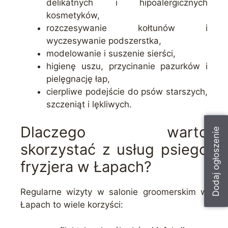
delikatnych i hipoalergicznych
kosmetyków,
rozczesywanie kołtunów i
wyczesywanie podszerstka,
modelowanie i suszenie sierści,
higienę uszu, przycinanie pazurków i
pielęgnację łap,
cierpliwe podejście do psów starszych,
szczeniąt i lękliwych.
Dlaczego warto
Dodaj ogłoszenie
skorzystać z usług psiego
fryzjera w Łapach?
Regularne wizyty w salonie groomerskim w
Łapach to wiele korzyści: