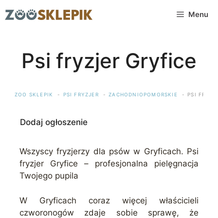
Przejdź
Menu
do
treści
Psi fryzjer Gryfice
ZOO SKLEPIK
PSI FRYZJER
ZACHODNIOPOMORSKIE
PSI FRYZJ
Dodaj ogłoszenie
Wszyscy fryzjerzy dla psów w Gryficach. Psi
fryzjer Gryfice – profesjonalna pielęgnacja
Twojego pupila
W Gryficach coraz więcej właścicieli
czworonogów zdaje sobie sprawę, że