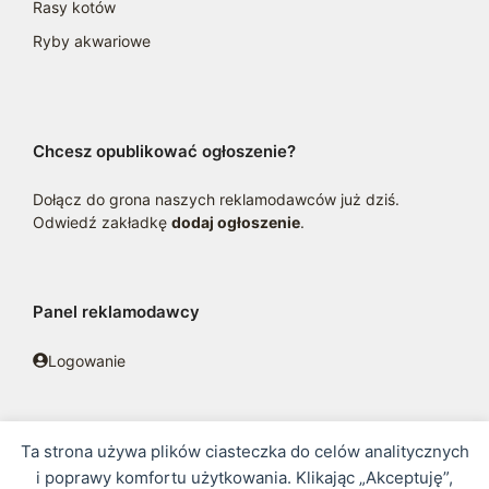
Rasy kotów
Ryby akwariowe
Chcesz opublikować ogłoszenie?
Dołącz do grona naszych reklamodawców już dziś.
Odwiedź zakładkę
dodaj ogłoszenie
.
Panel reklamodawcy
Logowanie
Ta strona używa plików ciasteczka do celów analitycznych
© 2016 - 2026 zoosklepik.pl •
Polityka prywatności
•
Sitemap
i poprawy komfortu użytkowania. Klikając „Akceptuję”,