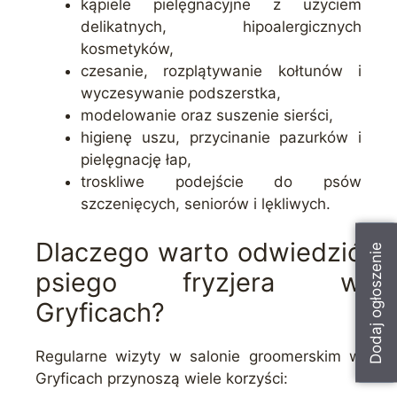
kąpiele pielęgnacyjne z użyciem
delikatnych, hipoalergicznych
kosmetyków,
czesanie, rozplątywanie kołtunów i
wyczesywanie podszerstka,
modelowanie oraz suszenie sierści,
higienę uszu, przycinanie pazurków i
pielęgnację łap,
troskliwe podejście do psów
szczenięcych, seniorów i lękliwych.
Dlaczego warto odwiedzić
Dodaj ogłoszenie
psiego fryzjera w
Gryficach?
Regularne wizyty w salonie groomerskim w
Gryficach przynoszą wiele korzyści: