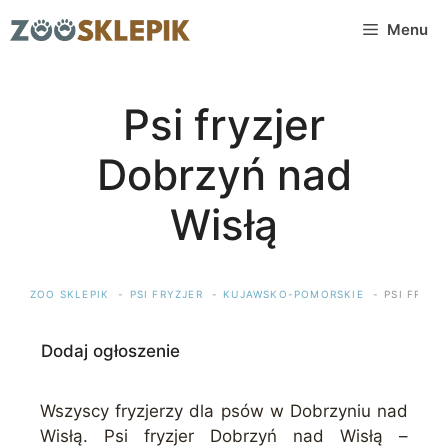
Przejdź
Menu
do
treści
Psi fryzjer
Dobrzyń nad
Wisłą
ZOO SKLEPIK
PSI FRYZJER
KUJAWSKO-POMORSKIE
PSI FRYZ
Dodaj ogłoszenie
Wszyscy fryzjerzy dla psów w Dobrzyniu nad
Wisłą. Psi fryzjer Dobrzyń nad Wisłą –