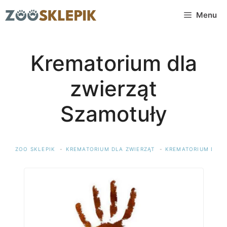
Przejdź
Menu
do
treści
Krematorium dla
zwierząt
Szamotuły
ZOO SKLEPIK
KREMATORIUM DLA ZWIERZĄT
KREMATORIUM DLA 