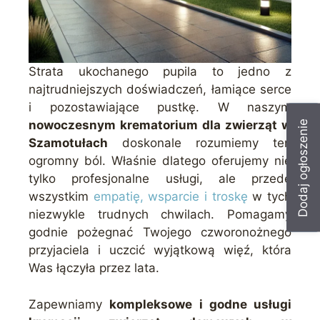
Strata ukochanego pupila to jedno z
najtrudniejszych doświadczeń, łamiące serce
i pozostawiające pustkę. W naszym
nowoczesnym krematorium dla zwierząt w
Dodaj ogłoszenie
Szamotułach
doskonale rozumiemy ten
ogromny ból. Właśnie dlatego oferujemy nie
tylko profesjonalne usługi, ale przede
wszystkim
empatię, wsparcie i troskę
w tych
niezwykle trudnych chwilach. Pomagamy
godnie pożegnać Twojego czworonożnego
przyjaciela i uczcić wyjątkową więź, która
Was łączyła przez lata.
Zapewniamy
kompleksowe i godne usługi