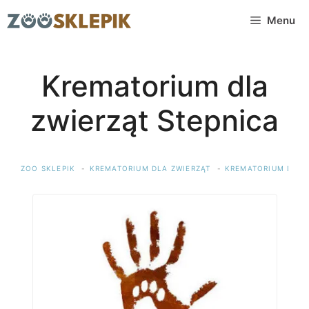
Przejdź
Menu
do
treści
Krematorium dla
zwierząt Stepnica
ZOO SKLEPIK
KREMATORIUM DLA ZWIERZĄT
KREMATORIUM DLA 