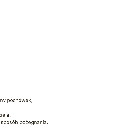
yjny pochówek,
iela,
i sposób pożegnania.