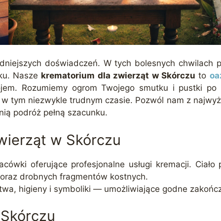
udniejszych doświadczeń. W tych bolesnych chwilach
nku. Nasze
krematorium dla zwierząt w Skórczu
to
oa
ojem. Rozumiemy ogrom Twojego smutku i pustki po st
e w tym niezwykle trudnym czasie. Pozwól nam z najwyż
nią podróż pełną szacunku.
zwierząt w Skórczu
acówki oferujące profesjonalne usługi kremacji. Ciało
 oraz drobnych fragmentów kostnych.
twa, higieny i symboliki — umożliwiające godne zakońc
 Skórczu