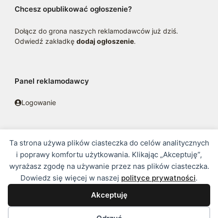
Chcesz opublikować ogłoszenie?
Dołącz do grona naszych reklamodawców już dziś.
Odwiedź zakładkę
dodaj ogłoszenie
.
Panel reklamodawcy
Logowanie
Ta strona używa plików ciasteczka do celów analitycznych
© 2016 - 2026 zoosklepik.pl •
Polityka prywatności
•
Sitemap
i poprawy komfortu użytkowania. Klikając „Akceptuję”,
wyrażasz zgodę na używanie przez nas plików ciasteczka.
Treść niniejszej strony internetowej nie stanowi oferty w rozumieniu
Dowiedz się więcej w naszej
polityce prywatności
.
prawa handlowego.
Akceptuję