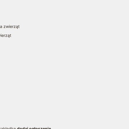
la zwierząt
ierząt
a
 zakładkę
dodaj ogłoszenie
.