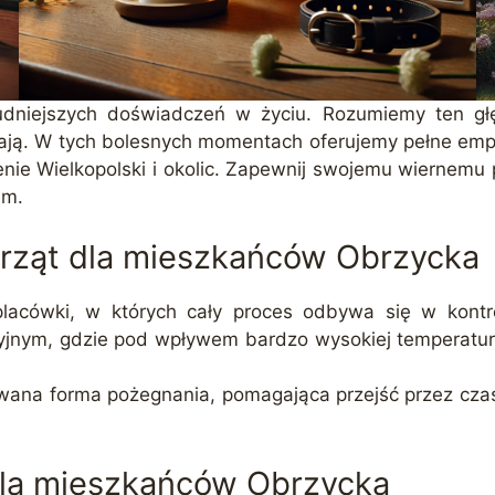
udniejszych doświadczeń w życiu. Rozumiemy ten głę
ją. W tych bolesnych momentach oferujemy pełne empat
enie Wielkopolski i okolic. Zapewnij swojemu wiernemu
em.
erząt dla mieszkańców Obrzycka
placówki, w których cały proces odbywa się w kontro
nym, gdzie pod wpływem bardzo wysokiej temperatury
dkowana forma pożegnania, pomagająca przejść przez c
dla mieszkańców Obrzycka