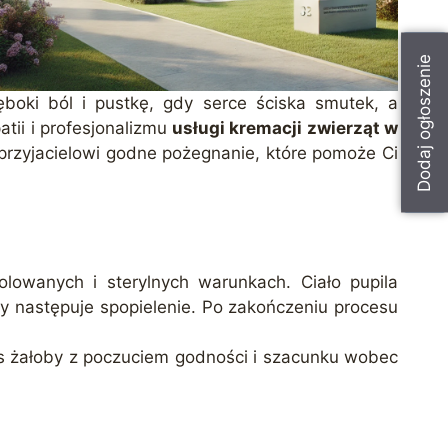
Dodaj ogłoszenie
boki ból i pustkę, gdy serce ściska smutek, a
ii i profesjonalizmu
usługi kremacji zwierząt w
 przyjacielowi godne pożegnanie, które pomoże Ci
lowanych i sterylnych warunkach. Ciało pupila
 następuje spopielenie. Po zakończeniu procesu
zas żałoby z poczuciem godności i szacunku wobec