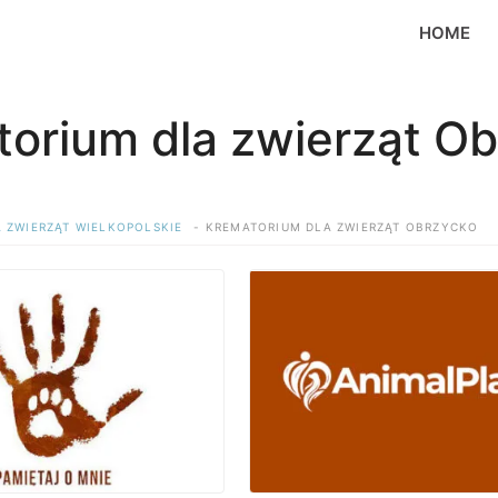
HOME
orium dla zwierząt O
 ZWIERZĄT WIELKOPOLSKIE
KREMATORIUM DLA ZWIERZĄT OBRZYCKO