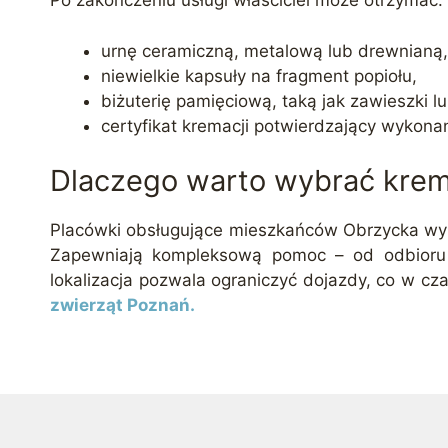
Po zakończeniu usługi właściciel może otrzymać:
urnę ceramiczną, metalową lub drewnianą,
niewielkie kapsuły na fragment popiołu,
biżuterię pamięciową, taką jak zawieszki lu
certyfikat kremacji potwierdzający wykonan
Dlaczego warto wybrać krem
Placówki obsługujące mieszkańców Obrzycka wyró
Zapewniają kompleksową pomoc – od odbioru p
lokalizacja pozwala ograniczyć dojazdy, co w c
zwierząt Poznań.