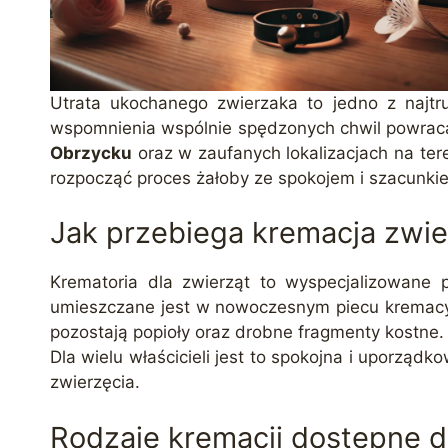
Utrata ukochanego zwierzaka to jedno z najtr
wspomnienia wspólnie spędzonych chwil powraca
Obrzycku
oraz w zaufanych lokalizacjach na ter
rozpocząć proces żałoby ze spokojem i szacunki
Jak przebiega kremacja zwi
Krematoria dla zwierząt to wyspecjalizowane 
umieszczane jest w nowoczesnym piecu kremacyj
pozostają popioły oraz drobne fragmenty kostne.
Dla wielu właścicieli jest to spokojna i uporzą
zwierzęcia.
Rodzaje kremacji dostępne 