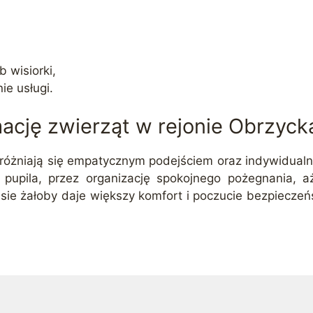
b wisiorki,
ie usługi.
ację zwierząt w rejonie Obrzyck
żniają się empatycznym podejściem oraz indywidualny
upila, przez organizację spokojnego pożegnania, 
zasie żałoby daje większy komfort i poczucie bezpiecz