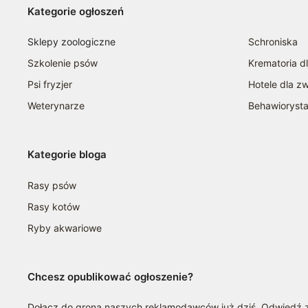
Kategorie ogłoszeń
Sklepy zoologiczne
Schroniska
Szkolenie psów
Krematoria d
Psi fryzjer
Hotele dla zw
Weterynarze
Behawioryst
Kategorie bloga
Rasy psów
Rasy kotów
Ryby akwariowe
Chcesz opublikować ogłoszenie?
Dołącz do grona naszych reklamodawców już dziś. Odwiedź