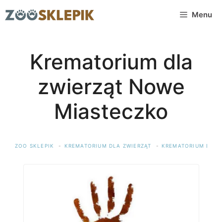
Przejdź
Menu
do
treści
Krematorium dla
zwierząt Nowe
Miasteczko
ZOO SKLEPIK
KREMATORIUM DLA ZWIERZĄT
KREMATORIUM DLA 