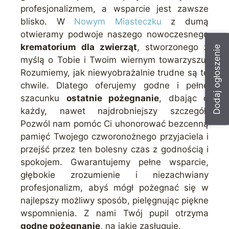
profesjonalizmem, a wsparcie jest zawsze
blisko. W
Nowym Miasteczku
z dumą
otwieramy podwoje naszego nowoczesnego
krematorium dla zwierząt
, stworzonego z
Dodaj ogłoszenie
myślą o Tobie i Twoim wiernym towarzyszu.
Rozumiemy, jak niewyobrażalnie trudne są te
chwile. Dlatego oferujemy godne i pełne
szacunku
ostatnie pożegnanie
, dbając o
każdy, nawet najdrobniejszy szczegół.
Pozwól nam pomóc Ci uhonorować bezcenną
pamięć Twojego czworonożnego przyjaciela i
przejść przez ten bolesny czas z godnością i
spokojem. Gwarantujemy pełne wsparcie,
głębokie zrozumienie i niezachwiany
profesjonalizm, abyś mógł pożegnać się w
najlepszy możliwy sposób, pielęgnując piękne
wspomnienia. Z nami Twój pupil otrzyma
godne pożegnanie
, na jakie zasługuje.