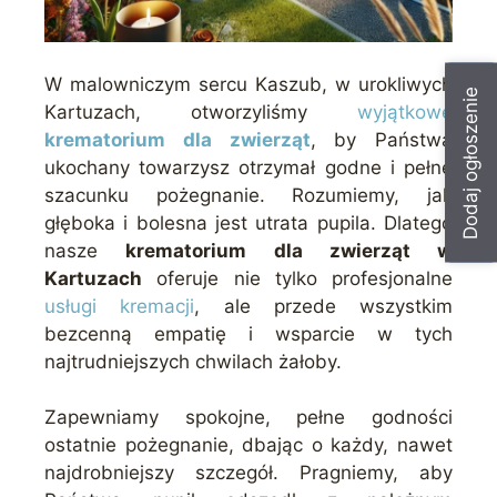
W malowniczym sercu Kaszub, w urokliwych
Dodaj ogłoszenie
Kartuzach, otworzyliśmy
wyjątkowe
krematorium dla zwierząt
, by Państwa
ukochany towarzysz otrzymał godne i pełne
szacunku pożegnanie. Rozumiemy, jak
głęboka i bolesna jest utrata pupila. Dlatego
nasze
krematorium dla zwierząt w
Kartuzach
oferuje nie tylko profesjonalne
usługi kremacji
, ale przede wszystkim
bezcenną empatię i wsparcie w tych
najtrudniejszych chwilach żałoby.
Zapewniamy spokojne, pełne godności
ostatnie pożegnanie, dbając o każdy, nawet
najdrobniejszy szczegół. Pragniemy, aby