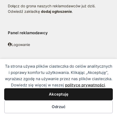
Dołącz do grona naszych reklamodawców już dziś.
Odwiedź zakładkę
dodaj ogłoszenie
.
Panel reklamodawcy
Logowanie
Ta strona używa plików ciasteczka do celów analitycznych
© 2016 - 2026 zoosklepik.pl •
Polityka prywatności
•
Sitemap
i poprawy komfortu użytkowania. Klikając „Akceptuję”,
wyrażasz zgodę na używanie przez nas plików ciasteczka.
Treść niniejszej strony internetowej nie stanowi oferty w rozumieniu
Dowiedz się więcej w naszej
polityce prywatności
.
prawa handlowego.
Akceptuję
Odrzuć