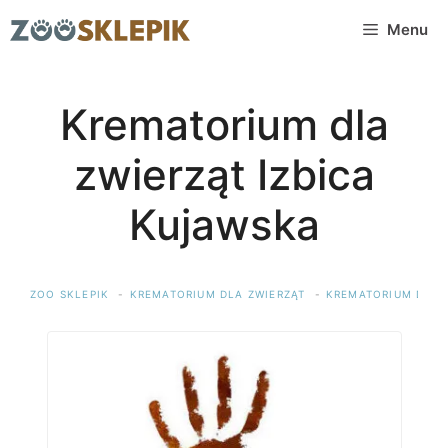
Przejdź
Menu
do
treści
Krematorium dla
zwierząt Izbica
Kujawska
ZOO SKLEPIK
KREMATORIUM DLA ZWIERZĄT
KREMATORIUM DLA 