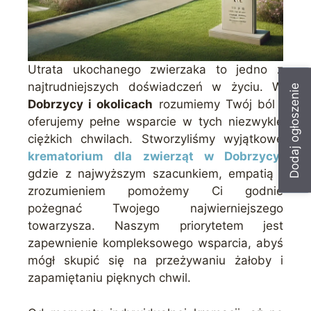
Utrata ukochanego zwierzaka to jedno z
najtrudniejszych doświadczeń w życiu. W
Dodaj ogłoszenie
Dobrzycy i okolicach
rozumiemy Twój ból i
oferujemy pełne wsparcie w tych niezwykle
ciężkich chwilach. Stworzyliśmy wyjątkowe
krematorium dla zwierząt w Dobrzycy
,
gdzie z najwyższym szacunkiem, empatią i
zrozumieniem pomożemy Ci godnie
pożegnać Twojego najwierniejszego
towarzysza. Naszym priorytetem jest
zapewnienie kompleksowego wsparcia, abyś
mógł skupić się na przeżywaniu żałoby i
zapamiętaniu pięknych chwil.