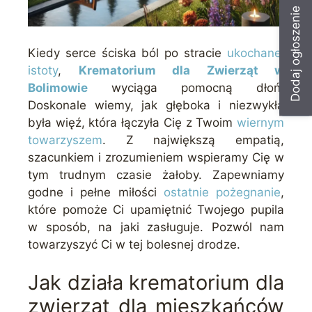
Dodaj ogłoszenie
Kiedy serce ściska ból po stracie
ukochanej
istoty
,
Krematorium dla Zwierząt w
Bolimowie
wyciąga pomocną dłoń.
Doskonale wiemy, jak głęboka i niezwykła
była więź, która łączyła Cię z Twoim
wiernym
towarzyszem
. Z największą empatią,
szacunkiem i zrozumieniem wspieramy Cię w
tym trudnym czasie żałoby. Zapewniamy
godne i pełne miłości
ostatnie pożegnanie
,
które pomoże Ci upamiętnić Twojego pupila
w sposób, na jaki zasługuje. Pozwól nam
towarzyszyć Ci w tej bolesnej drodze.
Jak działa krematorium dla
zwierząt dla mieszkańców