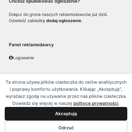
Chcesz opublikować ogłoszenie?
Dołącz do grona naszych reklamodawców już dziś.
Odwiedź zakładkę
dodaj ogłoszenie
.
Panel reklamodawcy
Logowanie
Ta strona używa plików ciasteczka do celów analitycznych
© 2016 - 2026 zoosklepik.pl •
Polityka prywatności
•
Sitemap
i poprawy komfortu użytkowania. Klikając „Akceptuję”,
wyrażasz zgodę na używanie przez nas plików ciasteczka.
Treść niniejszej strony internetowej nie stanowi oferty w rozumieniu
Dowiedz się więcej w naszej
polityce prywatności
.
prawa handlowego.
Akceptuję
Odrzuć