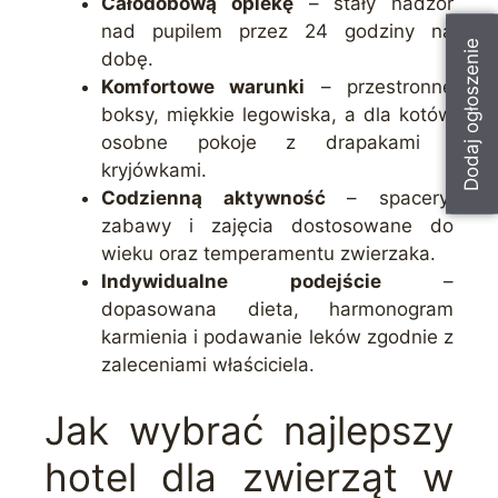
Całodobową opiekę
– stały nadzór
nad pupilem przez 24 godziny na
Dodaj ogłoszenie
dobę.
Komfortowe warunki
– przestronne
boksy, miękkie legowiska, a dla kotów
osobne pokoje z drapakami i
kryjówkami.
Codzienną aktywność
– spacery,
zabawy i zajęcia dostosowane do
wieku oraz temperamentu zwierzaka.
Indywidualne podejście
–
dopasowana dieta, harmonogram
karmienia i podawanie leków zgodnie z
zaleceniami właściciela.
Jak wybrać najlepszy
hotel dla zwierząt w