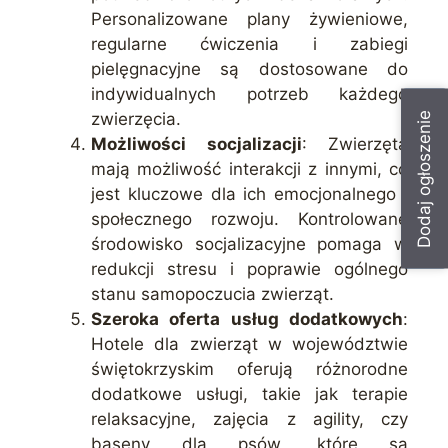
Personalizowane plany żywieniowe,
regularne ćwiczenia i zabiegi
pielęgnacyjne są dostosowane do
indywidualnych potrzeb każdego
zwierzęcia.
Dodaj ogłoszenie
Możliwości socjalizacji
: Zwierzęta
mają możliwość interakcji z innymi, co
jest kluczowe dla ich emocjonalnego i
społecznego rozwoju. Kontrolowane
środowisko socjalizacyjne pomaga w
redukcji stresu i poprawie ogólnego
stanu samopoczucia zwierząt.
Szeroka oferta usług dodatkowych
:
Hotele dla zwierząt w województwie
świętokrzyskim oferują różnorodne
dodatkowe usługi, takie jak terapie
relaksacyjne, zajęcia z agility, czy
baseny dla psów, które są