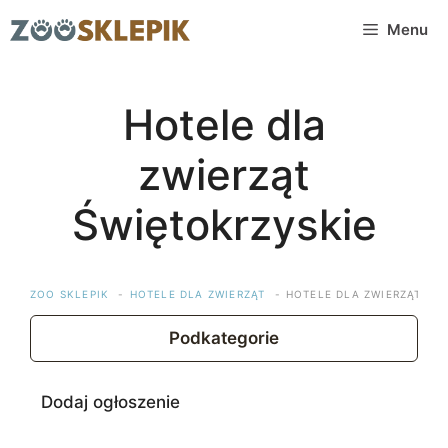
Przejdź
Menu
do
treści
Hotele dla
zwierząt
Świętokrzyskie
ZOO SKLEPIK
HOTELE DLA ZWIERZĄT
HOTELE DLA ZWIERZĄT ŚW
Podkategorie
Dodaj ogłoszenie