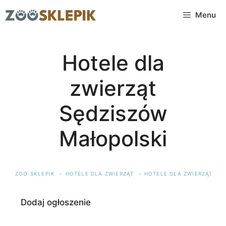
Przejdź
Menu
do
treści
Hotele dla
zwierząt
Sędziszów
Małopolski
ZOO SKLEPIK
HOTELE DLA ZWIERZĄT
HOTELE DLA ZWIERZĄT PO
Dodaj ogłoszenie