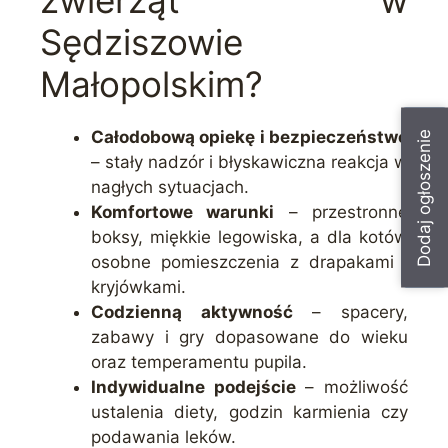
Sędziszowie
Małopolskim?
Całodobową opiekę i bezpieczeństwo
Dodaj ogłoszenie
– stały nadzór i błyskawiczna reakcja w
nagłych sytuacjach.
Komfortowe warunki
– przestronne
boksy, miękkie legowiska, a dla kotów
osobne pomieszczenia z drapakami i
kryjówkami.
Codzienną aktywność
– spacery,
zabawy i gry dopasowane do wieku
oraz temperamentu pupila.
Indywidualne podejście
– możliwość
ustalenia diety, godzin karmienia czy
podawania leków.