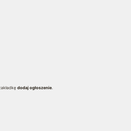
a
 zakładkę
dodaj ogłoszenie
.