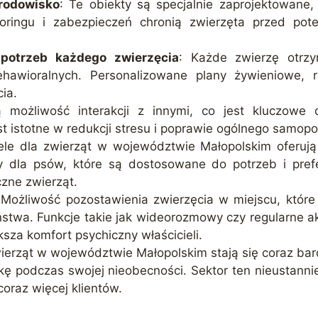
rodowisko
: Te obiekty są specjalnie zaprojektowan
ringu i zabezpieczeń chronią zwierzęta przed pote
potrzeb każdego zwierzęcia
: Każde zwierzę otrz
hawioralnych. Personalizowane plany żywieniowe, r
ia.
 możliwość interakcji z innymi, co jest kluczowe 
t istotne w redukcji stresu i poprawie ogólnego samopo
ele dla zwierząt w województwie Małopolskim oferują 
ny dla psów, które są dostosowane do potrzeb i prefe
czne zwierząt.
 Możliwość pozostawienia zwierzęcia w miejscu, które
stwa. Funkcje takie jak wideorozmowy czy regularne a
ksza komfort psychiczny właścicieli.
 zwierząt w województwie Małopolskim stają się coraz b
ę podczas swojej nieobecności. Sektor ten nieustanni
oraz więcej klientów.