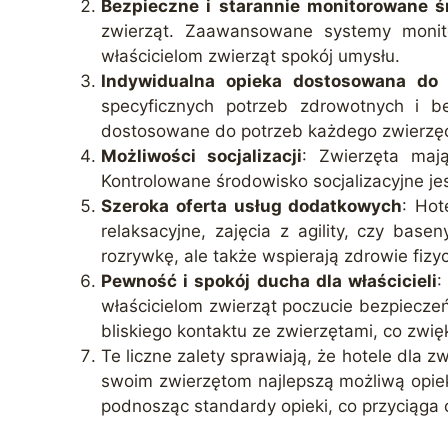
Bezpieczne i starannie monitorowane ś
zwierząt. Zaawansowane systemy monito
właścicielom zwierząt spokój umysłu.
Indywidualna opieka dostosowana do 
specyficznych potrzeb zdrowotnych i be
dostosowane do potrzeb każdego zwierzęc
Możliwości socjalizacji
: Zwierzęta mają
Kontrolowane środowisko socjalizacyjne jes
Szeroka oferta usług dodatkowych
: Hot
relaksacyjne, zajęcia z agility, czy base
rozrywkę, ale także wspierają zdrowie fizy
Pewność i spokój ducha dla właścicieli
:
właścicielom zwierząt poczucie bezpieczeń
bliskiego kontaktu ze zwierzętami, co zwię
Te liczne zalety sprawiają, że hotele dla
swoim zwierzętom najlepszą możliwą opiek
podnosząc standardy opieki, co przyciąga c