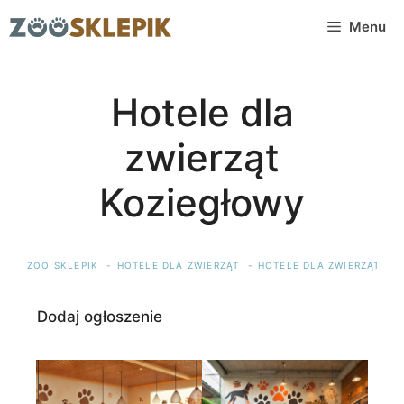
Przejdź
Menu
do
treści
Hotele dla
zwierząt
Koziegłowy
ZOO SKLEPIK
HOTELE DLA ZWIERZĄT
HOTELE DLA ZWIERZĄT ŚLĄ
Dodaj ogłoszenie