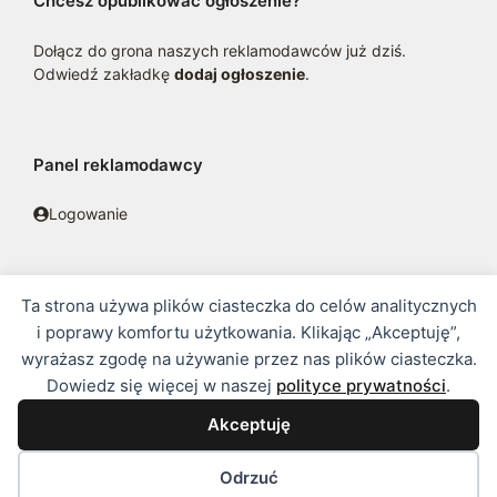
Chcesz opublikować ogłoszenie?
Dołącz do grona naszych reklamodawców już dziś.
Odwiedź zakładkę
dodaj ogłoszenie
.
Panel reklamodawcy
Logowanie
Ta strona używa plików ciasteczka do celów analitycznych
© 2016 - 2026 zoosklepik.pl •
Polityka prywatności
•
Sitemap
i poprawy komfortu użytkowania. Klikając „Akceptuję”,
wyrażasz zgodę na używanie przez nas plików ciasteczka.
Treść niniejszej strony internetowej nie stanowi oferty w rozumieniu
Dowiedz się więcej w naszej
polityce prywatności
.
prawa handlowego.
Akceptuję
Odrzuć