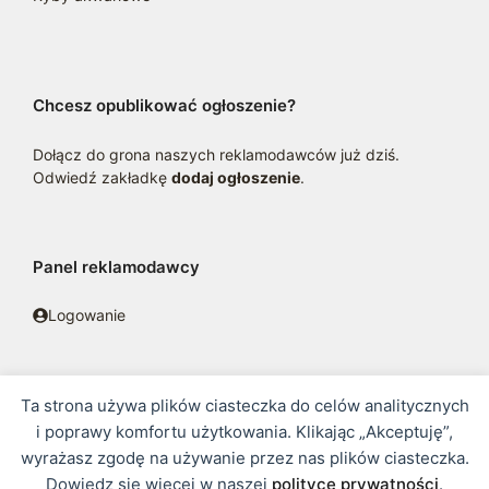
Chcesz opublikować ogłoszenie?
Dołącz do grona naszych reklamodawców już dziś.
Odwiedź zakładkę
dodaj ogłoszenie
.
Panel reklamodawcy
Logowanie
Ta strona używa plików ciasteczka do celów analitycznych
© 2016 - 2026 zoosklepik.pl •
Polityka prywatności
•
Sitemap
i poprawy komfortu użytkowania. Klikając „Akceptuję”,
wyrażasz zgodę na używanie przez nas plików ciasteczka.
Treść niniejszej strony internetowej nie stanowi oferty w rozumieniu
Dowiedz się więcej w naszej
polityce prywatności
.
prawa handlowego.