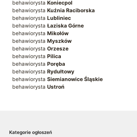
behawiorysta
Koniecpol
behawiorysta
Kuźnia Raciborska
behawiorysta
Lubliniec
behawiorysta
Łaziska Górne
behawiorysta
Mikołów
behawiorysta
Myszków
behawiorysta
Orzesze
behawiorysta
Pilica
behawiorysta
Poręba
behawiorysta
Rydułtowy
behawiorysta
Siemianowice Śląskie
behawiorysta
Ustroń
Kategorie ogłoszeń