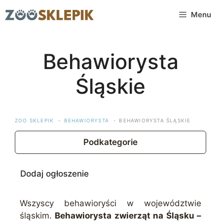
Przejdź
Menu
do
treści
Behawiorysta
Śląskie
ZOO SKLEPIK
BEHAWIORYSTA
BEHAWIORYSTA ŚLĄSKIE
Podkategorie
Dodaj ogłoszenie
Wszyscy behawioryści w województwie
śląskim.
Behawiorysta zwierząt na Śląsku –