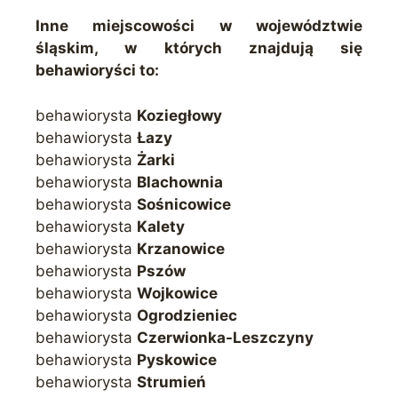
Inne miejscowości w województwie
śląskim, w których znajdują się
behawioryści to:
behawiorysta
Koziegłowy
behawiorysta
Łazy
behawiorysta
Żarki
behawiorysta
Blachownia
behawiorysta
Sośnicowice
behawiorysta
Kalety
behawiorysta
Krzanowice
behawiorysta
Pszów
behawiorysta
Wojkowice
behawiorysta
Ogrodzieniec
behawiorysta
Czerwionka-Leszczyny
behawiorysta
Pyskowice
behawiorysta
Strumień