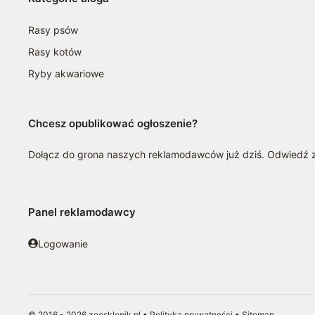
Rasy psów
Rasy kotów
Ryby akwariowe
Chcesz opublikować ogłoszenie?
Dołącz do grona naszych reklamodawców już dziś. Odwiedź
Panel reklamodawcy
Logowanie
© 2016 - 2026 zoosklepik.pl •
Polityka prywatności
•
Sitemap