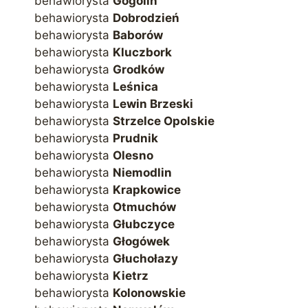
behawiorysta
Gogolin
behawiorysta
Dobrodzień
behawiorysta
Baborów
behawiorysta
Kluczbork
behawiorysta
Grodków
behawiorysta
Leśnica
behawiorysta
Lewin Brzeski
behawiorysta
Strzelce Opolskie
behawiorysta
Prudnik
behawiorysta
Olesno
behawiorysta
Niemodlin
behawiorysta
Krapkowice
behawiorysta
Otmuchów
behawiorysta
Głubczyce
behawiorysta
Głogówek
behawiorysta
Głuchołazy
behawiorysta
Kietrz
behawiorysta
Kolonowskie