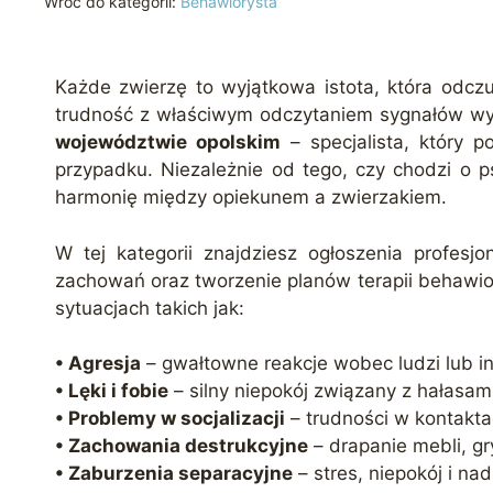
Wróć do kategorii:
Behawiorysta
Każde zwierzę to wyjątkowa istota, która odcz
trudność z właściwym odczytaniem sygnałów w
województwie opolskim
– specjalista, który 
przypadku. Niezależnie od tego, czy chodzi o 
harmonię między opiekunem a zwierzakiem.
W tej kategorii znajdziesz ogłoszenia profesjo
zachowań oraz tworzenie planów terapii behawio
sytuacjach takich jak:
• Agresja
– gwałtowne reakcje wobec ludzi lub inn
• Lęki i fobie
– silny niepokój związany z hałasa
• Problemy w socjalizacji
– trudności w kontakta
• Zachowania destrukcyjne
– drapanie mebli, gr
• Zaburzenia separacyjne
– stres, niepokój i n