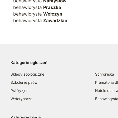
behawiorysta
Namysłów
behawiorysta
Praszka
behawiorysta
Wołczyn
behawiorysta
Zawadzkie
Kategorie ogłoszeń
Sklepy zoologiczne
Schroniska
Szkolenie psów
Krematoria d
Psi fryzjer
Hotele dla zw
Weterynarze
Behawioryst
Kategorie bloga