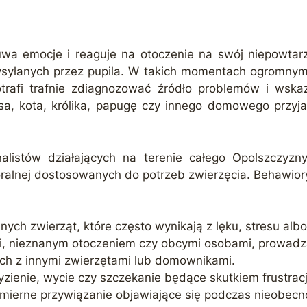
uwa emocje i reaguje na otoczenie na swój niepowtar
ysyłanych przez pupila. W takich momentach ogromn
potrafi trafnie zdiagnozować źródło problemów i w
psa, kota, królika, papugę czy innego domowego przyj
nalistów działających na terenie całego Opolszczyzny
ralnej dostosowanych do potrzeb zwierzęcia. Behawio
ych zwierząt, które często wynikają z lęku, stresu albo 
mi, nieznanym otoczeniem czy obcymi osobami, prowad
ch z innymi zwierzętami lub domownikami.
yzienie, wycie czy szczekanie będące skutkiem frustracji
admierne przywiązanie objawiające się podczas nieobecn