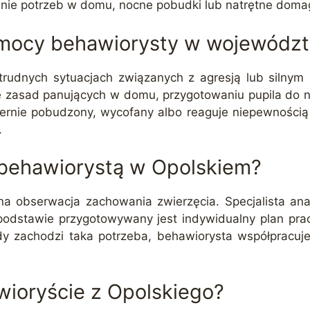
anie potrzeb w domu, nocne pobudki lub natrętne domag
omocy behawiorysty w województ
w trudnych sytuacjach związanych z agresją lub siln
zasad panujących w domu, przygotowaniu pupila do no
iernie pobudzony, wycofany albo reaguje niepewności
.
 behawiorystą w Opolskiem?
 obserwacja zachowania zwierzęcia. Specjalista anal
 podstawie przygotowywany jest indywidualny plan pra
dy zachodzi taka potrzeba, behawiorysta współpracuje
ioryście z Opolskiego?