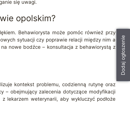
anie się uwagi.
wie opolskim?
ym lękiem. Behawiorysta może pomóc również przy
Dodaj ogłoszenie
wych sytuacji czy poprawie relacji między nim a
ą na nowe bodźce – konsultacja z behawiorystą z
izuje kontekst problemu, codzienną rutynę oraz
cy – obejmujący zalecenia dotyczące modyfikacji
 z lekarzem weterynarii, aby wykluczyć podłoże