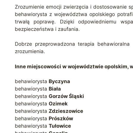
Zrozumienie emocji zwierzęcia i dostosowanie sp
behawiorysta z województwa opolskiego potrafi 
trwałą poprawę. Dzięki odpowiedniemu wspa
bezpieczeństwa i zaufania.
Dobrze przeprowadzona terapia behawioralna s
zrozumienia.
Inne miejscowości w województwie opolskim, w 
behawiorysta
Byczyna
behawiorysta
Biała
behawiorysta
Gorzów Śląski
behawiorysta
Ozimek
behawiorysta
Zdzieszowice
behawiorysta
Prószków
behawiorysta
Tułowice