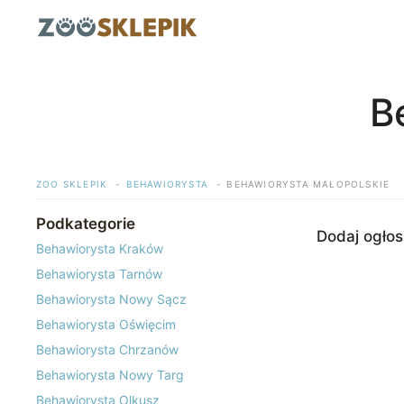
Przejdź
do
treści
B
ZOO SKLEPIK
BEHAWIORYSTA
BEHAWIORYSTA MAŁOPOLSKIE
Podkategorie
Dodaj ogłos
Behawiorysta Kraków
Behawiorysta Tarnów
Behawiorysta Nowy Sącz
Behawiorysta Oświęcim
Behawiorysta Chrzanów
Behawiorysta Nowy Targ
Behawiorysta Olkusz