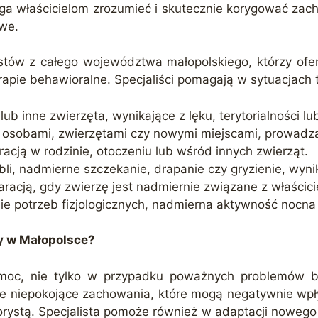
aga właścicielom zrozumieć i skutecznie korygować zacho
owe.
rystów z całego województwa małopolskiego, którzy o
apie behawioralne. Specjaliści pomagają w sytuacjach t
ub inne zwierzęta, wynikające z lęku, terytorialności lub
i osobami, zwierzętami czy nowymi miejscami, prowad
gracją w rodzinie, otoczeniu lub wśród innych zwierząt.
bli, nadmierne szczekanie, drapanie czy gryzienie, wynik
aracją, gdy zwierzę jest nadmiernie związane z właścic
ie potrzeb fizjologicznych, nadmierna aktywność nocna
y w Małopolsce?
oc, nie tylko w przypadku poważnych problemów beh
je niepokojące zachowania, które mogą negatywnie wpły
stą. Specjalista pomoże również w adaptacji nowego z