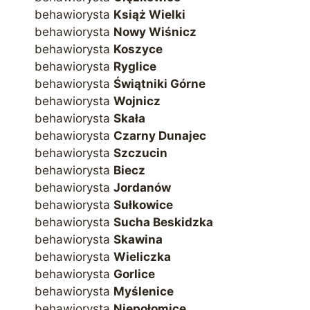
behawiorysta
Książ Wielki
behawiorysta
Nowy Wiśnicz
behawiorysta
Koszyce
behawiorysta
Ryglice
behawiorysta
Świątniki Górne
behawiorysta
Wojnicz
behawiorysta
Skała
behawiorysta
Czarny Dunajec
behawiorysta
Szczucin
behawiorysta
Biecz
behawiorysta
Jordanów
behawiorysta
Sułkowice
behawiorysta
Sucha Beskidzka
behawiorysta
Skawina
behawiorysta
Wieliczka
behawiorysta
Gorlice
behawiorysta
Myślenice
behawiorysta
Niepołomice