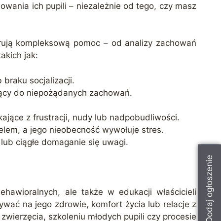
wania ich pupili – niezależnie od tego, czy masz
ferują kompleksową pomoc – od analizy zachowań
akich jak:
 braku socjalizacji.
zący do niepożądanych zachowań.
ające z frustracji, nudy lub nadpobudliwości.
ielem, a jego nieobecność wywołuje stres.
 lub ciągłe domaganie się uwagi.
Dodaj ogłoszenie
awioralnych, ale także w edukacji właścicieli
wać na jego zdrowie, komfort życia lub relacje z
wierzęcia, szkoleniu młodych pupili czy procesie