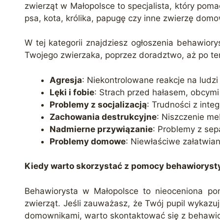
zwierząt w Małopolsce to specjalista, który pom
psa, kota, królika, papugę czy inne zwierzę dom
W tej kategorii znajdziesz ogłoszenia behawio
Twojego zwierzaka, poprzez doradztwo, aż po ter
Agresja
: Niekontrolowane reakcje na ludzi l
Lęki i fobie
: Strach przed hałasem, obcym
Problemy z socjalizacją
: Trudności z inte
Zachowania destrukcyjne
: Niszczenie me
Nadmierne przywiązanie
: Problemy z sep
Problemy domowe
: Niewłaściwe załatwian
Kiedy warto skorzystać z pomocy behawioryst
Behawiorysta w Małopolsce to nieoceniona pom
zwierząt. Jeśli zauważasz, że Twój pupil wykazu
domownikami, warto skontaktować się z behawiory