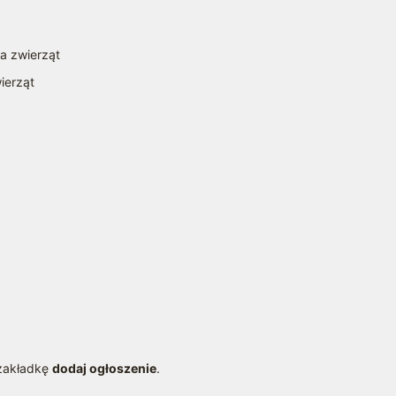
la zwierząt
ierząt
a
 zakładkę
dodaj ogłoszenie
.