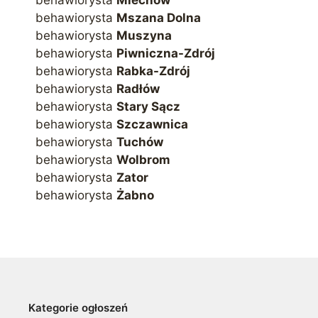
behawiorysta
Mszana Dolna
behawiorysta
Muszyna
behawiorysta
Piwniczna-Zdrój
behawiorysta
Rabka-Zdrój
behawiorysta
Radłów
behawiorysta
Stary Sącz
behawiorysta
Szczawnica
behawiorysta
Tuchów
behawiorysta
Wolbrom
behawiorysta
Zator
behawiorysta
Żabno
Kategorie ogłoszeń