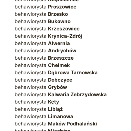
behawiorysta
Proszowice
behawiorysta
Brzesko
behawiorysta
Bukowno
behawiorysta
Krzeszowice
behawiorysta
Krynica-Zdrój
behawiorysta
Alwernia
behawiorysta
Andrychów
behawiorysta
Brzeszcze
behawiorysta
Chełmek
behawiorysta
Dąbrowa Tarnowska
behawiorysta
Dobczyce
behawiorysta
Grybów
behawiorysta
Kalwaria Zebrzydowska
behawiorysta
Kęty
behawiorysta
Libiąż
behawiorysta
Limanowa
behawiorysta
Maków Podhalański
behawiorysta
Miechów