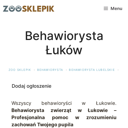
Przejdź
Menu
do
treści
Behawiorysta
Łuków
ZOO SKLEPIK
BEHAWIORYSTA
BEHAWIORYSTA LUBELSKIE
BEH
Dodaj ogłoszenie
Wszyscy behawioryści w Łukowie.
Behawiorysta zwierząt w Łukowie –
Profesjonalna pomoc w zrozumieniu
zachowań Twojego pupila